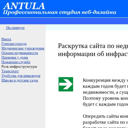
На главную
Вверх
Генплан города
Раскрутка сайта по не
Медицинские учреждения
информации об инфрас
Охрана недвижимости
Парковка у дома
Пожарная служба
Роль инфраструктуры
Транспорт
Удобства для инвалидов
Конкуренция между с
Школы и детские сады
каждым годом будет 
недвижимости, а сущ
Поэтому уровень ко
будет с каждым годом
Опередить сайты кон
разработке сайта по