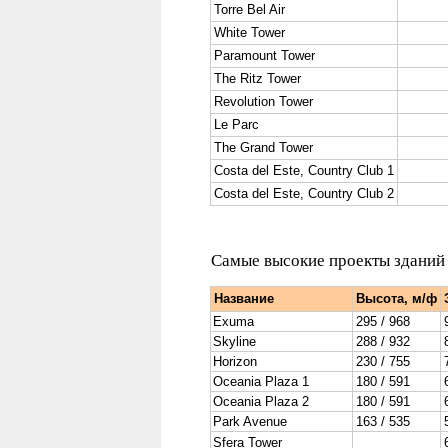
Torre
Bel Air
White
Tower
Paramount
Tower
The
Ritz Tower
Revolution
Tower
Le
Parc
The
Grand Tower
Costa
del Este, Country Club 1
Costa
del Este, Country Club 2
Самые высокие проекты зданий 
Название
Высота, м/ф
Exuma
295 / 968
Skyline
288 / 932
Horizon
230 / 755
Oceania Plaza 1
180 / 591
Oceania Plaza 2
180 / 591
Park Avenue
163 / 535
Sfera Tower