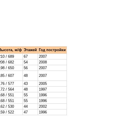
Высота, м/ф
Этажей
Год постройки
210 / 689
67
2007
208 / 682
54
2008
198 / 650
56
2007
185 / 607
48
2007
176 / 577
43
2005
172 / 564
48
1997
168 / 551
55
1996
168 / 551
55
1996
162 / 530
44
2002
159 / 522
47
1996