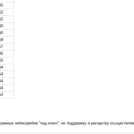
65
62
62
60
60
59
57
56
55
54
54
54
54
53
ранных небоскребов "под ключ", их поддержку и раскрутку осуществляе