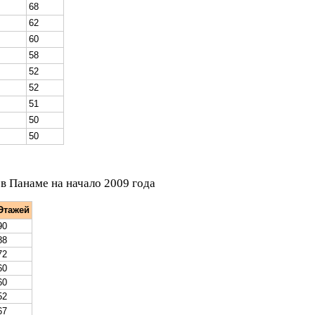
68
62
60
58
52
52
51
50
50
в Панаме на начало 2009 года
Этажей
90
88
72
60
60
52
67