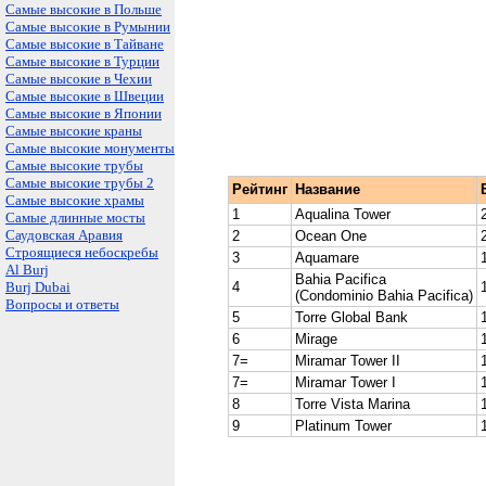
Самые высокие в Польше
Самые высокие в Румынии
Самые высокие в Тайване
Самые высокие в Турции
Самые высокие в Чехии
Самые высокие в Швеции
Самые высокие в Японии
Самые высокие краны
Самые высокие монументы
Самые высокие трубы
Самые высокие трубы 2
Рейтинг
Название
Самые высокие храмы
1
Aqualina
Tower
Самые длинные мосты
Саудовская Аравия
2
Ocean
One
Строящиеся небоскребы
3
Aquamare
Al Burj
Bahia
Pacifica
Burj Dubai
4
(Condominio Bahia Pacifica)
Вопросы и ответы
5
Torre
Global Bank
6
Mirage
7=
Miramar
Tower II
7=
Miramar
Tower I
8
Torre
Vista Marina
9
Platinum
Tower