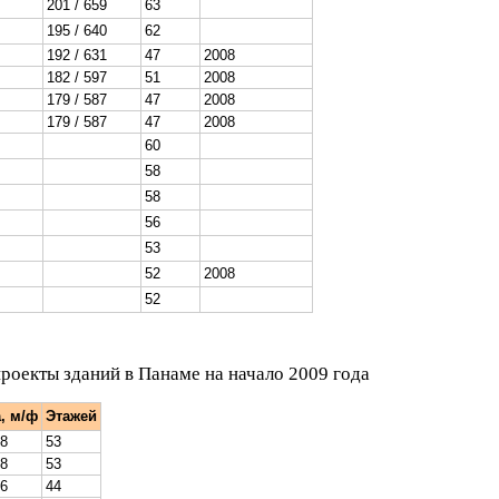
201 / 659
63
195 / 640
62
192 / 631
47
2008
182 / 597
51
2008
179 / 587
47
2008
179 / 587
47
2008
60
58
58
56
53
52
2008
52
оекты зданий в Панаме на начало 2009 года
, м/ф
Этажей
58
53
58
53
56
44