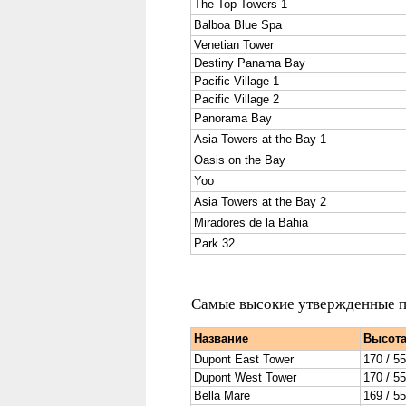
The Top Towers 1
Balboa Blue Spa
Venetian Tower
Destiny Panama Bay
Pacific Village 1
Pacific Village 2
Panorama Bay
Asia Towers at the Bay 1
Oasis on the Bay
Yoo
Asia Towers at the Bay 2
Miradores de la Bahia
Park 32
Самые высокие утвержденные пр
Название
Высота
Dupont
East Tower
170 / 5
Dupont
West Tower
170 / 5
Bella
Mare
169 / 5