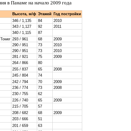
ия в Панаме на начало 2009 года
Высота, м/ф
Этажей
Год постройки
346 / 1,135
84
2010
343 / 1,127
92
2011
340 / 1,115
87
 Tower
293 / 961
68
2009
290 / 951
73
2010
290 / 951
73
2010
281 / 921
75
2009
264 / 866
80
255 / 837
65
2008
245 / 804
74
242 / 794
70
2009
236 / 774
73
2008
230 / 755
62
226 / 740
65
2009
215 / 705
57
208 / 682
68
2009
203 / 666
51
201 / 659
63