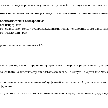
оизведение видео-ролика
сразу после загрузки веб-страницы или после наведен
ится после нажатия на гиперссылку. После двойного щелчка на видеоролик
воспроизведения видеоролика
:
тся непрерывно.
тся с задержкой между воспроизведениями: можно установить время
задержки
ся только один раз.
ь от размера видеоролика в Кб.
ь видеоролик, иллюстрирующий предлагаемые товар, чем разрабатывать, напр
а, снятого на видеокамеру предлагаемого товара "в живую", будет выше, чем
ко с помощью специализированной цифровой видеокамеры. Эту задачу можно 
 функцию.
но увеличится, если в него включить небольшие видеоролики, иллюстрирующие