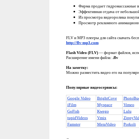
Фирма продает гидромассажные в
Эффективная отдача от небольшой
Из просмотра видеоролика покупа
Просмотр рекламного анимационно
FLV и MP3 плееры для сайта скачать бес
http://flv-mp3.com
Flash Video (FLV)
— формат файлов, испо
Расширение имени файла:
.flv
На заметку:
Можно разместить видео его на популяр
Популярные видеосервисы:
Google Video
BrightCove
PhotoBu
iFilm
Myspace
Vimeo
GoFish
Kwego
Lulu
tupidVideos
Vmix
ZippyVi
Famster
MeraVideo
Porkolt