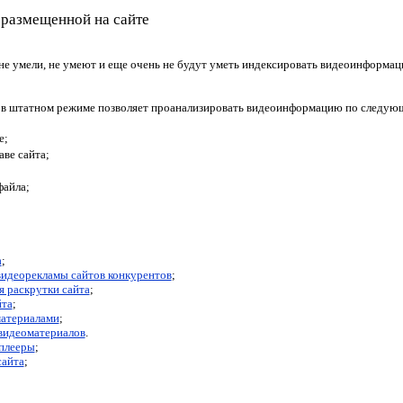
размещенной на сайте
е умели, не умеют и еще очень не будут уметь индексировать видеоинформаци
 в штатном режиме позволяет проанализировать видеоинформацию по следую
е;
ве сайта;
файла;
а
;
видеорекламы сайтов конкурентов
;
я раскрутки сайта
;
йта
;
материалами
;
видеоматериалов
.
оплееры
;
сайта
;