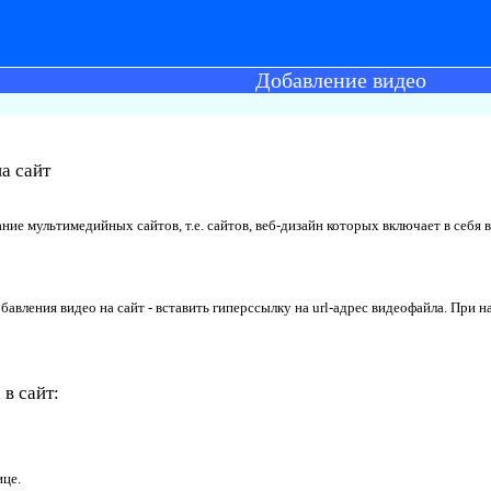
Добавление видео
а сайт
дание мультимедийных сайтов
, т.е. сайтов, веб-дизайн которых включает в себ
авления видео на сайт - вставить гиперссылку на
url-
адрес видеофайла. При н
в сайт:
це.