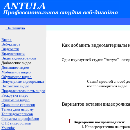
На главную
Вверх
Веб-камера
Как добавить видеоматериалы н
Видеосети
Видеослепота
Виды видеосервисов
Одна из услуг веб-студии "Антула" - соз
Добавление видео
Домашнее видео
Мобильное видео
Обучающее видео
Популярные видеоролики
Самый простой способ доб
Потоковое видео
воспроизводиться видео.
Продолжительность видео
Раскрутка видео
Реклама на видео
Вариантов вставки видеоролика 
Сравнение сервисов
Телестудия на дому
Топ видеосервисов
Форматы видеофайлов
Видеоролик воспроизводится:
CTR видеоролика
Непосредственно на страни
Youtube