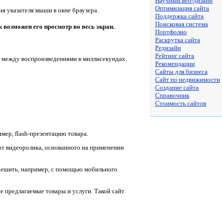
Научный веб-дизайн
Оптимизация сайта
ия указателя мыши в окне браузера.
Поддержка сайта
Поисковая система
 возможен его просмотр во весь экран.
Портфолио
Раскрутка сайта
Редизайн
Рейтинг сайта
 между воспроизведениями в миллисекундах.
Рекомендации
Сайты для бизнеса
Сайт по недвижимости
Создание сайта
Справочник
Стоимость сайтов
имер,
flash-
презентацию товара.
 от видеоролика, основанного на применении
решить, например, с помощью мобильного
 предлагаемые товары и услуги. Такой сайт