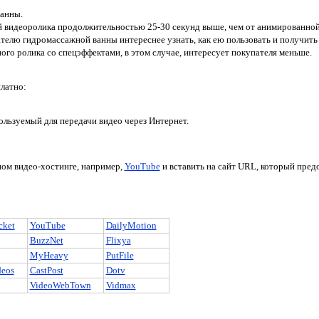
анны.
 видеоролика продолжительностью 25-30 секунд выше, чем от анимированной
телю гидромассажной ванны интереснее узнать, как ею пользовать и получи
го ролика со спецэффектами, в этом случае, интересует покупателя меньше.
платно:
льзуемый для передачи видео через Интернет.
ном видео-хостинге, например,
YouTube
и вставить на сайт URL, который предо
cket
YouTube
DailyMotion
BuzzNet
Flixya
MyHeavy
PutFile
deos
CastPost
Dotv
VideoWebTown
Vidmax