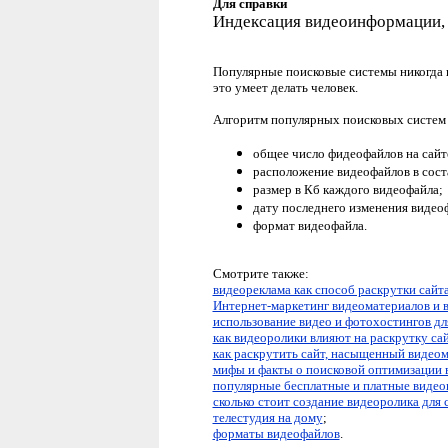
Для справки
Индексация видеоинформации, 
Популярные поисковые системы никогда н
это умеет делать человек.
Алгоритм популярных поисковых систем
общее число фидеофайлов на сайт
расположение видеофайлов в соста
размер в Кб каждого видеофайла;
дату последнего изменения видео
формат видеофайла.
Смотрите также:
видеореклама как способ раскрутки сайт
Интернет-маркетинг видеоматериалов и 
использование видео и фотохостингов дл
как видеоролики влияют на раскрутку са
как раскрутить сайт, насыщенный видео
мифы и факты о поисковой оптимизации 
популярные бесплатные и платные виде
сколько стоит создание видеоролика для 
телестудия на дому
;
форматы видеофайлов
.