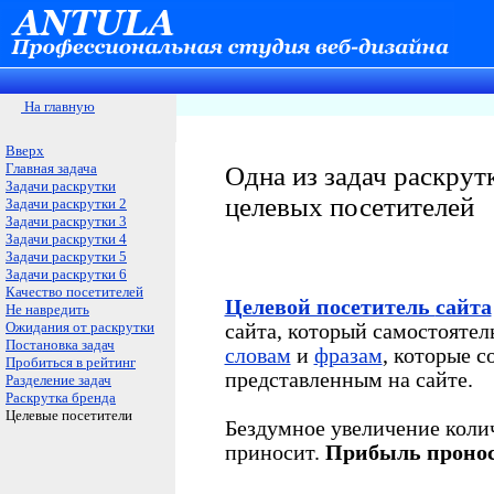
На главную
Вверх
Главная задача
Одна из задач раскрут
Задачи раскрутки
целевых посетителей
Задачи раскрутки 2
Задачи раскрутки 3
Задачи раскрутки 4
Задачи раскрутки 5
Задачи раскрутки 6
Качество посетителей
Целевой посетитель
сайта
Не навредить
Ожидания от раскрутки
сайта, который самостоятел
Постановка задач
словам
и
фразам
, которые с
Пробиться в рейтинг
представленным на сайте.
Разделение задач
Раскрутка бренда
Целевые посетители
Бездумное увеличение коли
приносит.
Прибыль пронос