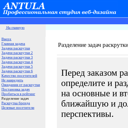
На главную
Вверх
Главная задача
Разделение задач раскрутки
Задачи раскрутки
Задачи раскрутки 2
Задачи раскрутки 3
Задачи раскрутки 4
Задачи раскрутки 5
Перед заказом ра
Задачи раскрутки 6
Качество посетителей
Не навредить
определите и раз
Ожидания от раскрутки
Постановка задач
на основные и в
Пробиться в рейтинг
Разделение задач
ближайшую и до
Раскрутка бренда
Целевые посетители
перспективы.