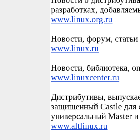
Новости о дистрибутив
разработках, добавляем
www.
linux
.org.ru
Новости, форум, статьи
www.
linux
.ru
Новости, библиотека, on
www.
linux
center.ru
Дистрибутивы, выпуска
защищенный Castle для с
универсальный Master и 
www.alt
linux
.ru