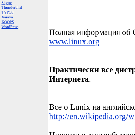
Skype
Thunderbird
TYPO3
Xaraya
XOOPS
WordPress
Полная информация об 
www.linux.org
Практически все дист
Интернета
.
Все о
Lunix
на английск
http://en.wikipedia.org/