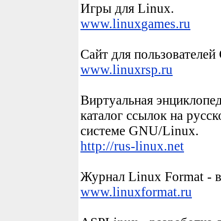
Игры для
Linux
.
www.
linux
games.ru
Сайт для пользователе
www.
linux
rsp.ru
Виртуальная энциклопе
каталог ссылок на русс
системе GNU/
Linux.
http://rus-linux.net
Журнал
Linux
Format - 
www.
linux
format.ru