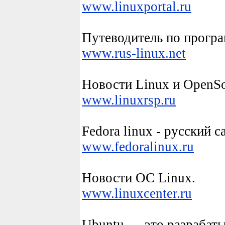
www.
linux
portal.ru
Путеводитель по прогр
www.
rus-
linux
.net
Новости
Linux
и OpenSo
www.
linux
rsp.ru
Fedora
linux
- русский с
www.fedora
linux
.ru
Новости ОС
Linux
.
www.
linux
center.ru
Ubuntu — это разрабаты