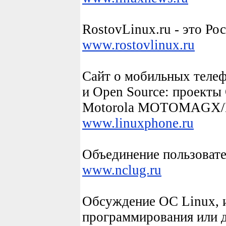
RostovLinux.ru - это Ро
www.rostov
linux
.ru
Сайт о мобильных теле
и Open Source: проекты
Motorola MOTOMAGX
www.
linux
phone.ru
Объединение пользоват
www.nclug.ru
Обсуждение ОС
Linux
,
программирования или 