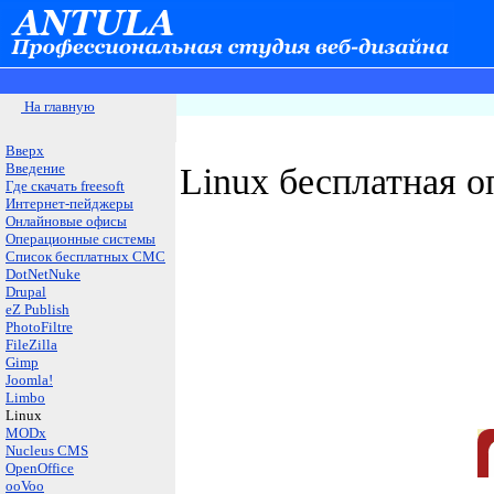
На главную
Вверх
Введение
Linux
бесплатная о
Где скачать freesoft
Интернет-пейджеры
Онлайновые офисы
Операционные системы
Список бесплатных СМС
DotNetNuke
Drupal
eZ Publish
PhotoFiltre
FileZilla
Gimp
Joomla!
Limbo
Linux
MODx
Nucleus CMS
OpenOffice
ooVoo