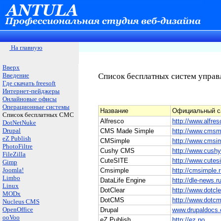
На главную
Вверх
Введение
Список бесплатных
систем управ
Где скачать freesoft
Интернет-пейджеры
Онлайновые офисы
Операционные системы
Название
Официальный с
Список бесплатных СМС
Alfresco
http://
www.alfre
DotNetNuke
Drupal
CMS Made Simple
http://www.cmsm
eZ Publish
CMSimple
http://www.cmsi
PhotoFiltre
Cushy CMS
http://www.cus
FileZilla
CuteSITE
http://www.cutesi
Gimp
Joomla!
Cmsimple
http://cmsimple.
Limbo
DataLife Engine
http://dle-news.r
Linux
DotClear
http://www.dotcle
MODx
DotCMS
http://www.dotcm
Nucleus CMS
OpenOffice
Drupal
www.drupaldocs.
ooVoo
eZ Publish
http://ez.no