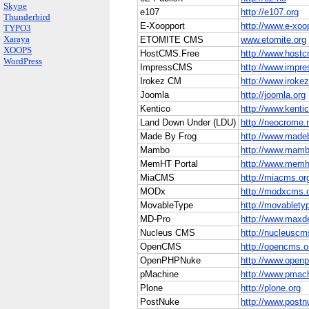
Skype
e107
http://e107.org
Thunderbird
E-Xoopport
http://www.e-xoop
TYPO3
Xaraya
ETOMITE CMS
www.etomite.org
XOOPS
HostCMS.Free
http://www.hostc
WordPress
ImpressCMS
http://www.impr
Irokez CM
http://www.irokez
Joomla
http://joomla.org
Kentico
http://www.kenti
Land Down Under (LDU)
http://neocrome.
Made By Frog
http://www.made
Mambo
http://www.mamb
MemHT Portal
http://www.mem
MiaCMS
http://miacms.or
MODx
http://modxcms
MovableType
http://movablety
MD-Pro
http://www.maxd
Nucleus CMS
http://nucleuscm
OpenCMS
http://opencms.o
OpenPHPNuke
http://www.open
pMachine
http://www.pmac
Plone
http://plone.org
PostNuke
http://www.post