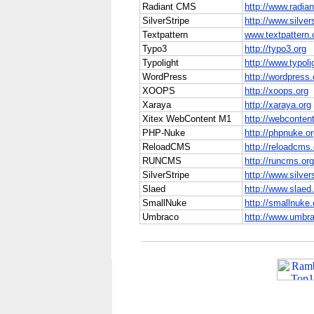
Radiant CMS
http://www.radi
SilverStripe
http://www.silver
Textpattern
www.textpattern
Typo3
http://typo3.org
Typolight
http://www.typoli
WordPress
http://wordpress.
XOOPS
http://xoops.org
Xaraya
http://xaraya.org
Xitex WebContent M1
http://webconte
PHP-Nuke
http://phpnuke.o
ReloadCMS
http://reloadcms
RUNCMS
http://runcms.org
SilverStripe
http://www.silver
Slaed
http://www.slaed
SmallNuke
http://smallnuke
Umbraco
http://www.umbra