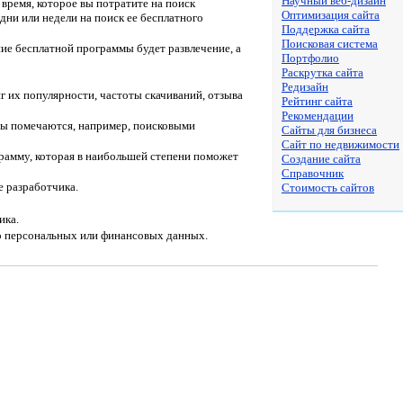
Научный веб-дизайн
время, которое вы потратите на поиск
Оптимизация сайта
дни или недели на поиск ее бесплатного
Поддержка сайта
Поисковая система
ие бесплатной программы будет развлечение, а
Портфолио
Раскрутка сайта
Редизайн
г их популярности, частоты скачиваний, отзыва
Рейтинг сайта
Рекомендации
ты помечаются, например, поисковыми
Сайты для бизнеса
Сайт по недвижимости
грамму, которая в наибольшей степени поможет
Создание сайта
Справочник
е разработчика.
Стоимость сайтов
ика.
бо персональных или финансовых данных.