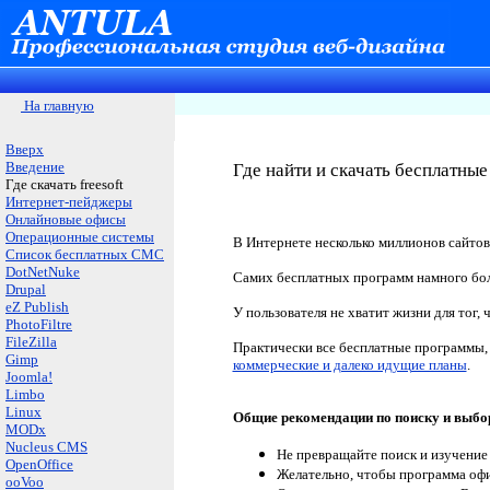
На главную
Вверх
Введение
Где найти и скачать бесплатны
Где скачать freesoft
Интернет-пейджеры
Онлайновые офисы
Операционные системы
В Интернете несколько миллионов сайтов
Список бесплатных СМС
DotNetNuke
Самих бесплатных программ намного бол
Drupal
eZ Publish
У пользователя не хватит жизни для тог,
PhotoFiltre
FileZilla
Практически все бесплатные программы, 
Gimp
коммерческие и далеко идущие планы
.
Joomla!
Limbo
Linux
Общие рекомендации по поиску и выбо
MODx
Nucleus CMS
Не превращайте поиск и изучение 
OpenOffice
Желательно, чтобы программа оф
ooVoo