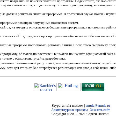
ожете потратить на поиск бесплатной программы. Подсчитайте, сколько стоит 
случаях оказывается, что дешевле купить платную программу, чем потратить 
орые должна решать бесплатная программа. В противном случае поиск и изучен
 программ с помощью популярных поисковых систем.
 сайтов, на которых описываются бесплатные программы, и приводится рейтин
ительных сайтов, предлагающих программное обеспечение. обычно такие сай
платных программ, попробовать работать с ними. После этого выбрать ту про
ю программу, обязательно посетите и внимательно изучите официальный сайт е
 только с официального сайта разработчика.
раммами с сомнительной репутацией, или совершенно неизвестного разработч
му, если для этого от Вас потребуется регистрация или ввод о себе каких-ли
Skype
:
antula-moscow
|
a
n
tula
@
antula
.
ru
Архитектурные проекты
|
Заказать сайт
Copyright © 2002-20
21
Сергей Пыхтин