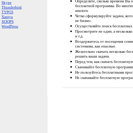
Определите, сколько времени Вы м
Skype
бесплатной программы. Во многих 
Thunderbird
аналога.
TYPO3
Четко сформулируйте задачи, кот
Xaraya
не бизнес.
XOOPS
Осуществляйте поиск бесплатных
WordPress
Просмотрите не один, а несколько
и т.д.
Воздержитесь от посещения сомн
системами, как опасные.
Желательно скачать несколько бес
решить ваши задачи.
Перед тем, как скачать бесплатну
Скачивайте бесплатную программу
Не пользуйтесь бесплатными прог
Не скачивайте бесплатную програм