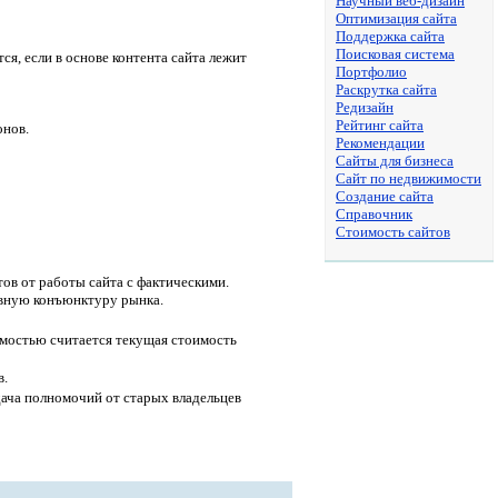
Научный веб-дизайн
Оптимизация сайта
Поддержка сайта
Поисковая система
ся, если в основе контента сайта лежит
Портфолио
Раскрутка сайта
Редизайн
Рейтинг сайта
онов.
Рекомендации
Сайты для бизнеса
Сайт по недвижимости
Создание сайта
Справочник
Стоимость сайтов
ов от работы сайта с фактическими.
ивную конъюнктуру рынка.
имостью считается текущая стоимость
в.
дача полномочий от старых владельцев