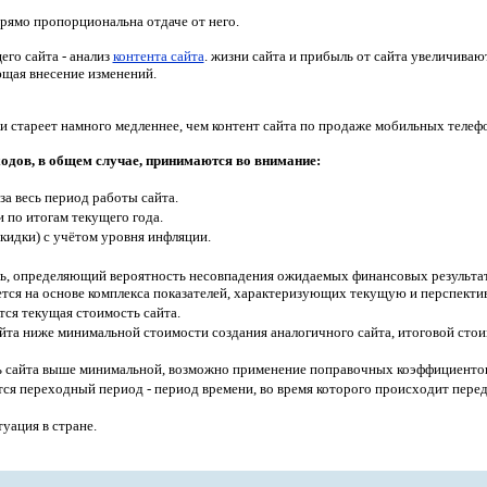
рямо пропорциональна отдаче от него.
го сайта - анализ
контента сайта
.
жизни сайта и прибыль от сайта увеличивают
ющая внесение изменений.
и стареет намного медленнее, чем контент сайта по продаже мобильных телеф
ходов, в общем случае, принимаются во внимание:
а весь период работы сайта.
 по итогам текущего года.
кидки) с учётом уровня инфляции.
ь, определяющий вероятность несовпадения ожидаемых финансовых результат
ется на основе комплекса показателей, характеризующих текущую и перспект
ся текущая стоимость сайта.
йта ниже минимальной стоимости создания аналогичного сайта, итоговой сто
ь сайта выше минимальной, возможно применение поправочных коэффициенто
тся переходный период - период времени, во время которого происходит пере
уация в стране.