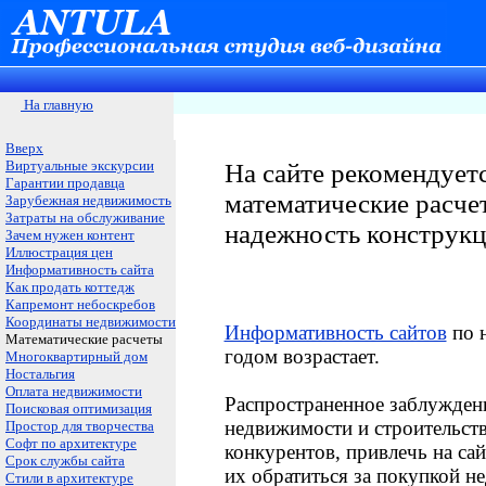
На главную
Вверх
Виртуальные экскурсии
На сайте рекомендует
Гарантии продавца
математические расче
Зарубежная недвижимость
Затраты на обслуживание
надежность конструк
Зачем нужен контент
Иллюстрация цен
Информативность сайта
Как продать коттедж
Капремонт небоскребов
Координаты недвижимости
Информативность сайтов
по н
Математические расчеты
годом возрастает.
Многоквартирный дом
Ностальгия
Оплата недвижимости
Распространенное заблуждени
Поисковая оптимизация
недвижимости и строительств
Простор для творчества
Софт по архитектуре
конкурентов, привлечь на са
Срок службы сайта
их обратиться за покупкой н
Стили в архитектуре