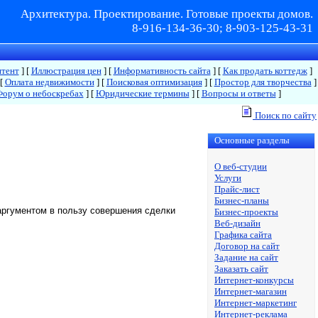
Архитектура. Проектирование. Готовые проекты домов.
8-916-134-36-30; 8-903-125-43-31
нтент
]
[
Иллюстрация цен
]
[
Информативность сайта
]
[
Как продать коттедж
]
[
Оплата недвижимости
]
[
Поисковая оптимизация
]
[
Простор для творчества
]
Форум о небоскребах
]
[
Юридические термины
]
[
Вопросы и ответы
]
Поиск по сайту
Основные разделы
О веб-студии
Услуги
Прайс-лист
Бизнес-планы
аргументом в пользу совершения сделки
Бизнес-проекты
Веб-дизайн
Графика сайта
Договор на сайт
Задание на сайт
Заказать сайт
Интернет-конкурсы
Интернет-магазин
Интернет-маркетинг
Интернет-реклама