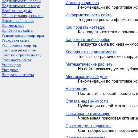
Недвижимость России
Иллюстрация цен
Недвижимость в мире
Рекомендации по подготовке ко
Необычные дома
Информативность сайта
Общая страница ссылок
Тенденции роста информативнос
Первичный рынок
Подмосковье
Как продать коттедж
Прибыль от сайта
Как продать коттедж с помощью
Разные дома и квартиры
Капремонт небоскребов
Раскрутка сайта
Раскрутка сайта по недвижимос
Распродажа квартир
Сайт для риэлтеров
Координаты недвижимости
Сайт по строительству
Точные географические коорди
Стоимость сайта
Математические расчеты
Умный дом
На сайте рекомендуется публи
Уют дома
Вопросы и ответы
Многоквартирный дом
Рекомендации по подготовке ко
Ностальгия
Ностальгия - способ привлечь 
Оплата недвижимости
Публикация на сайте законных
Поисковая оптимизация
Чрезмерная поисковая оптимиза
Простор для творчества
Сайт предоставляет неограниче