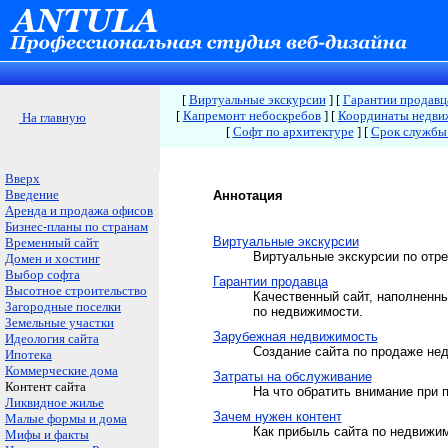
[
Виртуальные экскурсии
]
[
Гарантии продавц
[
Капремонт небоскребов
]
[
Координаты недви
На главную
[
Софт по архитектуре
]
[
Срок службы
Вверх
Введение
Аннотация
Аренда и продажа офисов
Бизнес-планы по странам
Виртуальные экскурсии
Временный сайт
Виртуальные экскурсии по отр
Домен и хостинг
Выбор софта
Гарантии продавца
Высотное строительство
Качественный сайт, наполненн
Загородные поселки
по недвижимости.
Земельные участки
Зарубежная недвижимость
Идеология сайта
Создание сайта по продаже не
Ипотека
Коммерческие дома
Затраты на обслуживание
Контент сайта
На что обратить внимание при 
Ликвидное жилье
Зачем нужен контент
Малые формы и дома
Как прибыль сайта по недвижим
Мифы и факты