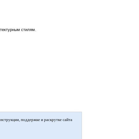
итектурным стилям.
онструкции, поддержке и раскрутке сайта