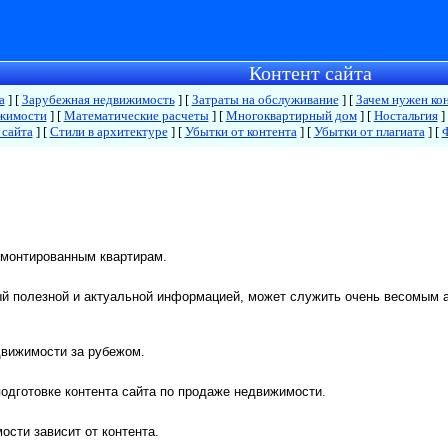
Контент сайта
а
]
[
Зарубежная недвижимость
]
[
Затраты на обслуживание
]
[
Зачем нужен ко
жимости
]
[
Математические расчеты
]
[
Многоквартирный дом
]
[
Ностальгия
]
 сайта
]
[
Стили в архитектуре
]
[
Убытки от контента
]
[
Убытки от плагиата
]
[
емонтированным квартирам
.
ый полезной и актуальной информацией, может служить очень весомым 
движимости за рубежом.
подготовке контента сайта по продаже недвижимости.
ости зависит от контента.