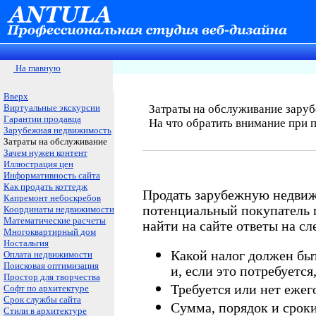
На главную
Вверх
Виртуальные экскурсии
Затраты на обслуживание зару
Гарантии продавца
На что обратить внимание при 
Зарубежная недвижимость
Затраты на обслуживание
Зачем нужен контент
Иллюстрация цен
Информативность сайта
Как продать коттедж
Продать зарубежную недвиж
Капремонт небоскребов
потенциальный покупатель 
Координаты недвижимости
Математические расчеты
найти на сайте ответы на с
Многоквартирный дом
Ностальгия
Какой налог должен бы
Оплата недвижимости
Поисковая оптимизация
и, если это потребуетс
Простор для творчества
Требуется или нет ежег
Софт по архитектуре
Срок службы сайта
Сумма, порядок и срок
Стили в архитектуре