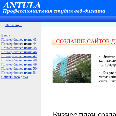
На главную
Вверх
Пример бизнес плана 43
Пример бизнес плана 44
Пример бизнес плана 45
Пример бизнес плана 46
Пример бизнес плана 47
•
Пример 
Пример бизнес плана 48
капитальн
Пример бизнес плана 49
т.д. (рефер
Пример бизнес плана 50
Пример бизнес плана 51
•
Как увел
Сайт жилого дома
услуг кап
сайта. Ре
Бизнес план созд