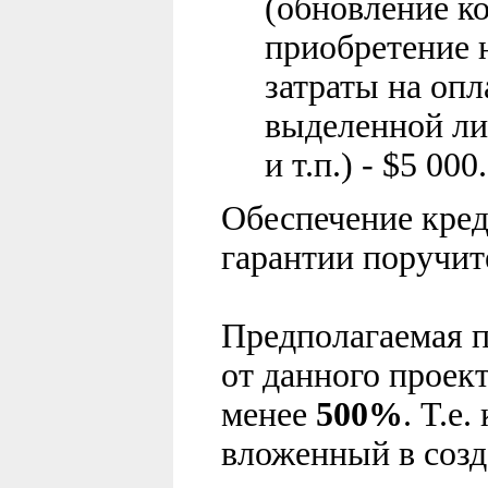
(обновление к
приобретение 
затраты на опл
выделенной л
и т.п.)
- $
5
000
.
Обеспечение кред
гарантии поручит
Предполагаемая п
от данного проект
менее
500%
. Т.е
вложенный в созд