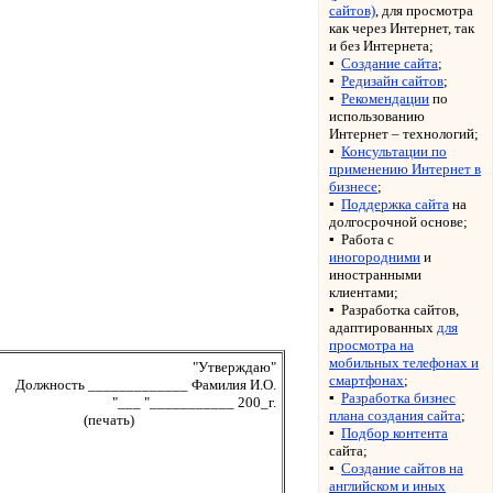
сайтов)
, для просмотра
как через Интернет, так
и без Интернета;
▪
Создание сайта
;
▪
Редизайн сайтов
;
▪
Рекомендации
по
использованию
Интернет – технологий;
▪
Консультации по
применению Интернет в
бизнесе
;
▪
Поддержка сайта
на
долгосрочной основе;
▪
Работа с
иногородними
и
иностранными
клиентами;
▪
Разработка сайтов,
адаптированных
для
просмотра на
мобильных телефонах и
"Утверждаю"
смартфонах
;
Должность _____________ Фамилия И.О.
▪
Разработка бизнес
"___ "___________ 200_г.
плана создания сайта
;
(печать)
▪
Подбор контента
сайта;
▪
Создание сайтов на
английском и иных