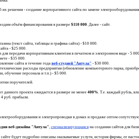
ынка.
 их решения - создание корпоративного сайта
по замене электрооборудования
бходим объём финансирования в размере
$
110 000
.
Далее - сайт.
азина (текст сайта, таблицы и графика сайта) -
$
10 000.
сайта
-
$
25 000.
в
д
ля передачи корпоративным клиентам в печатном и электронном виде - 5 00
нете -
$
35 000.
вление сайта в течение года
веб-студией "Антула"
-
$
30 000
.
ехнические расходы предприятия (обновление компьютерного парка, приобре
ии
,
обучение персонала и т.п.)
- $
5
000
.
антии поручителей.
от данного проекта ожидается в размере не менее
400%
. Т.е. каждый рубль, в
 4 руб. прибыли.
электрооборудования и электропроводки в домах и продаже оптом сопутству
удия веб-дизайна "Антула"
,
специализирующаяся
на создании сайтов для бизн
 сайте будет подробно описаны оказываемые услуги, история фирмы, ее насто