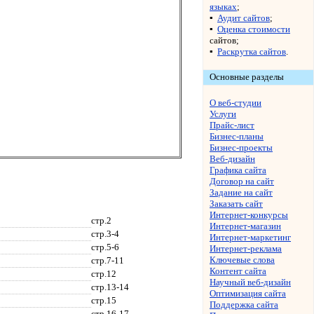
языках
;
▪
Аудит сайтов
;
▪
Оценка стоимости
сайтов;
▪
Раскрутка сайтов
.
Основные разделы
О веб-студии
Услуги
Прайс-лист
Бизнес-планы
Бизнес-проекты
Веб-дизайн
Графика сайта
Договор на сайт
Задание на сайт
Заказать сайт
Интернет-конкурсы
стр.2
Интернет-магазин
стр.3-4
Интернет-маркетинг
стр.5-6
Интернет-реклама
Ключевые слова
стр.7-11
Контент сайта
стр.12
Научный веб-дизайн
стр.13-14
Оптимизация сайта
стр.15
Поддержка сайта
стр.16-17