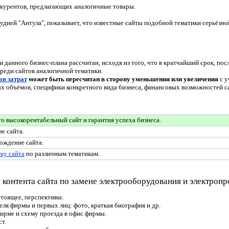
нкурентов, предлагающих аналогичные товары.
удией "Антула", показывает, что известные сайты подобной тематики серьёзн
данного бизнес-плана рассчитан, исходя из того, что в кратчайший срок, посл
реди сайтов аналогичной тематики.
ав затрат
может быть пересчитан в сторону уменьшения или увеличения
с у
х объёмов, специфики конкретного вида бизнеса, финансовых возможностей 
то высокорентабельный сайт и гарантия успеха бизнеса.
е сайта.
ождение сайта.
ку сайта
по различным тематикам.
 контента сайта по замене электрооборудования и электропр
стоящее, перспективы.
ля фирмы и первых лиц: фото, краткая биография и др.
ирме и схему проезда в офис фирмы.
т.