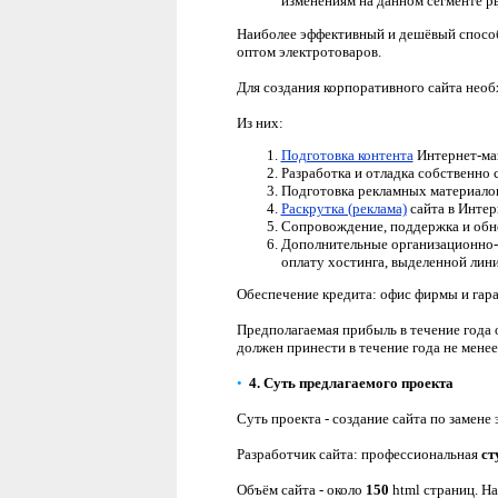
изменениям на данном сегменте р
Наиболее эффективный и дешёвый способ
оптом электротоваров.
Для создания корпоративного сайта нео
Из них:
Подготовка контента
Интернет-маг
Разработка и отладка собственно 
Подготовка рекламных материало
Раскрутка (реклама)
сайта в Интер
Сопровождение, поддержка и обно
Дополнительные организационно-т
оплату хостинга, выделенной лин
Обеспечение кредита: офис фирмы и гар
Предполагаемая прибыль в течение года 
должен принести в течение года не менее
•
4.
Суть
предлагаемого проекта
Суть проекта - создание сайта по
замене 
Разработчик сайта: профессиональная
ст
Объём сайта - около
150
html страниц. На