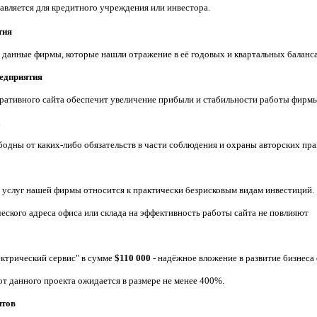
вляется для кредитного учреждения или инвестора.
тия
 данные фирмы, которые нашли отражение в её годовых и квартальных баланс
редприятия
ративного сайта обеспечит увеличение прибыли и стабильности работы фирмы
а
одны от каких-либо обязательств в части соблюдения и охраны авторских пра
и услуг нашей фирмы относится к практически безрисковым видам инвестиций.
ского адреса офиса или склада на эффективность работы сайта не повлияют
ектрический сервис" в сумме
$
110 000
- надёжное вложение в развитие бизнеса
от данного проекта ожидается в размере не менее 400%.
нтов