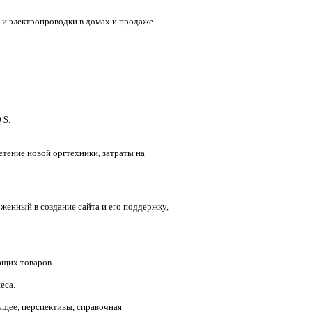
 и электропроводки в домах
и продаже
0
$
.
тение новой оргтехники, затраты на
ложенный в создание сайта и его поддержку,
ющих товаров.
еса.
ящее, перспективы, справочная