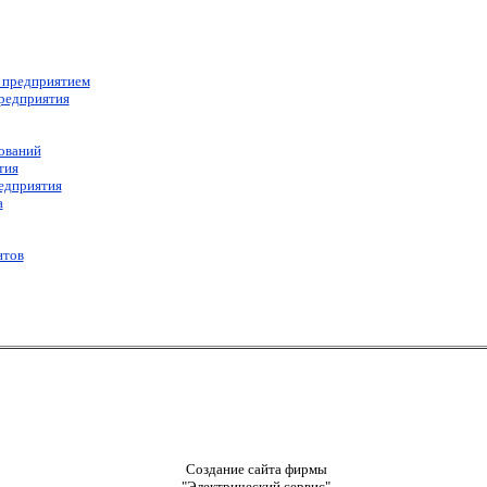
е предприятием
предприятия
ований
тия
едприятия
а
нтов
Создание сайта фирмы
"Электрический сервис"