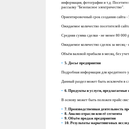
информация, фотографии и т.д. Посетител
рассылку "Безопасное электричество".
Ориентировочный срок создания сайта - 
Ожидаемое количество посетителей сайта 
Средняя сумма сделки - не менее 80 000 
Ожидаемое количество сделок за месяц -
Объём валовой прибыли в месяц, без учет
•
5.
Досье
предприятия
Подробная информация для кредитного учр
Данный раздел может быть исключён в слу
•
6.
Продукты и услуги
, предлагаемые
В основу может быть положен прайс-лис
•
7.
Производственная
деятельность пр
•
8.
Анализ отрасли
или её сегмента
•
9.
Объём продаж
предприятия
•
10.
Резу
льтаты маркетинговых иссле