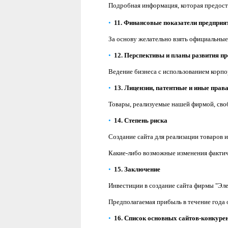
Подробная информация, которая предоста
•
11.
Финансовые
показатели предприя
За основу желательно взять официальные
•
12.
Перспективы
и планы развития п
Ведение бизнеса с использованием корпо
•
13.
Лицензии
, патентные и иные прав
Товары, реализуемые нашей фирмой, своб
•
14.
Степень риска
Создание сайта для реализации товаров 
Какие-либо возможные изменения фактиче
•
15.
Заключение
Инвестиции в создание сайта фирмы "Эл
Предполагаемая прибыль в течение года 
•
16.
Список
основных сайтов-конкуре