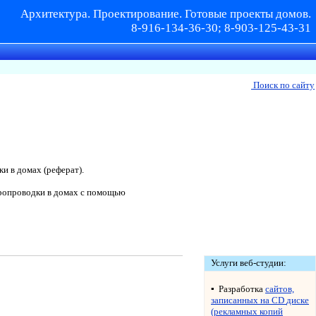
Архитектура. Проектирование. Готовые проекты домов.
8-916-134-36-30; 8-903-125-43-31
Поиск по сайту
и в домах (реферат).
тропроводки в домах с помощью
Услуги веб-студии:
▪ Разработка
сайтов,
записанных на
CD
диске
(рекламных копий