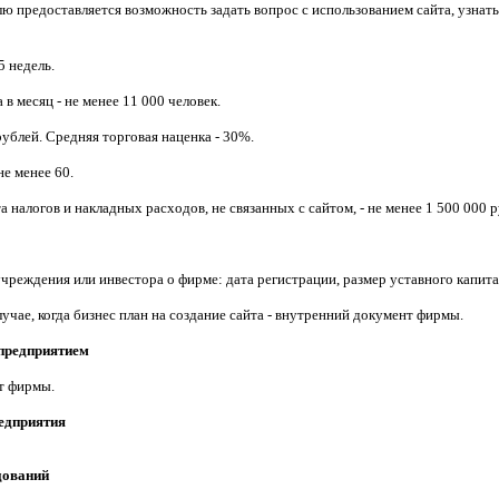
ю предоставляется возможность задать вопрос с использованием сайта, узнать
5 недель.
в месяц - не менее 11 000 человек.
рублей. Средняя торговая наценка -
3
0
%.
 не менее
6
0.
а налогов и накладных расходов, не связанных с сайтом, - не менее
1
500 000 р
еждения или инвестора о фирме: дата регистрации, размер уставного капитала
чае, когда бизнес план на создание сайта - внутренний документ фирмы.
 предприятием
т фирмы.
едприятия
дований