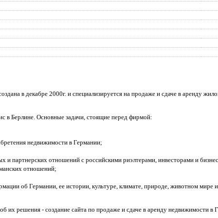
создана в декабре 2000г. и специализируется на продаже и сдаче в аренду жи
с в Берлине. Основные задачи, стоящие перед фирмой
:
обретения недвижимости в Германии;
ых и партнерских отношений с российскими риэлтерами, инвесторами и бизне
рманских отношений;
мации об Германии, ее истории, культуре, климате, природе, животном мире и 
б их решения - создание сайта по продаже и сдаче в аренду недвижимости в 