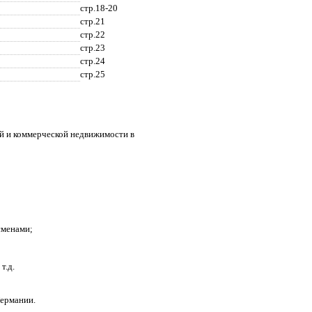
стр.18-20
стр.21
стр.22
стр.23
стр.24
стр.25
лой и коммерческой недвижимости в
сменами;
т.д.
Германии.