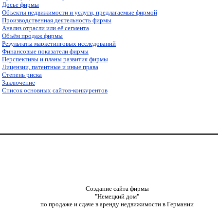
Досье фирмы
Объекты недвижимости и услуги, предлагаемые фирмой
Производственная деятельность фирмы
Анализ отрасли или её сегмента
Объём продаж фирмы
Результаты маркетинговых исследований
Финансовые показатели фирмы
Перспективы и планы развития фирмы
Лицензии, патентные и иные права
Степень риска
Заключение
Список основных сайтов-конкурентов
Создание сайта фирмы
"Немецкий дом"
по продаже и сдаче в аренду недвижимости в Германии