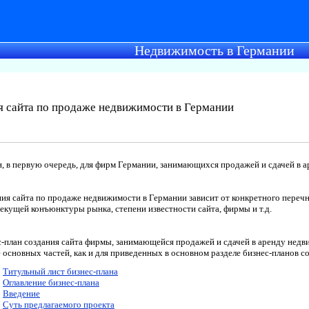
Недвижимость в Германии
я сайта по продаже недвижимости в Германии
, в первую очередь, для фирм Германии, занимающихся продажей и сдачей в
ния сайта по продаже недвижимости в Германии зависит от конкретного переч
текущей конъюнктуры рынка, степени известности сайта, фирмы и т.д.
с-план создания сайта фирмы, занимающейся продажей и сдачей в аренду недв
 основных частей, как и для приведенных в основном разделе бизнес-планов с
Титульный лист бизнес-плана
Оглавление бизнес-плана
Введение
Суть предлагаемого проекта