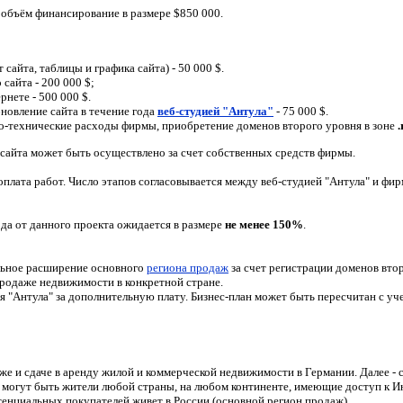
 объём финансирование в размере
$
850 000
.
т сайта, таблицы и графика сайта) - 50 000
$
.
о сайта
-
200 000
$
;
рнете - 500 000
$
.
новление сайта в течение года
веб-студией "Антула"
- 75 000
$.
-технические расходы фирмы, приобретение доменов второго уровня в зоне
.
сайта может быть осуществлено за счет собственных средств фирмы
.
плата работ. Число этапов согласовывается между веб-студией "Антула" и фир
ода от данного проекта ожидается в размере
не менее 150%
.
льное расширение основного
региона продаж
за счет регистрации доменов вто
продаже недвижимости в конкретной стране.
 "Антула" за дополнительную плату. Бизнес-план может быть пересчитан с уч
аже и сдаче в аренду жилой и коммерческой недвижимости в Германии. Далее - с
огут быть жители любой страны, на любом континенте, имеющие доступ к Ин
тенциальных покупателей живет в России (основной регион продаж).