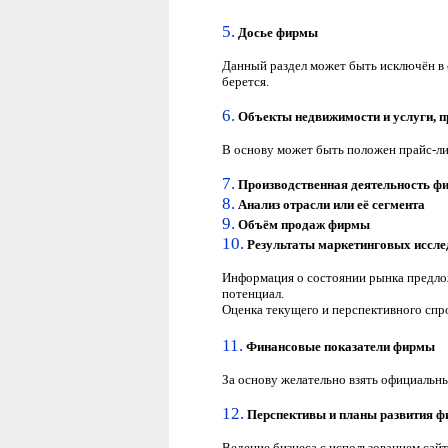
5.
Досье
фирмы
Данный раздел может быть исключён в с
берется.
6.
Объекты недвижимости и услуги
, 
В основу может быть положен прайс-л
7.
Производственная
деятельность ф
8.
Анализ отрасли
или её сегмента
9.
Объём продаж
фирмы
10.
Результаты маркетинговых иссл
Информация
о состоянии рынка предло
потенциал.
Оценка текущего и перспективного спр
11.
Финансовые
показатели фирмы
За основу желательно взять официальн
12.
Перспективы
и планы развития 
Ведение бизнеса с использованием сай