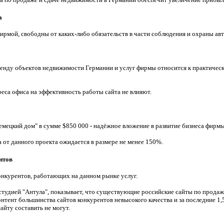
а
рмой, свободны от каких-либо обязательств в части соблюдения и охраны авт
аренду объектов недвижимости Германии и услуг фирмы относится к практическ
еса офиса на эффективность работы сайта не влияют.
емецкий дом" в сумме
$
850 000 - надёжное вложение в развитие бизнеса фирмы
 от данного проекта ожидается в размере не менее 150%.
нтов
онкурентов, работающих на данном рынке услуг.
студией "Антула", показывает, что существующие российские сайты по прода
тент большинства сайтов конкурентов невысокого качества и за последние 1,5
йту составить не могут.