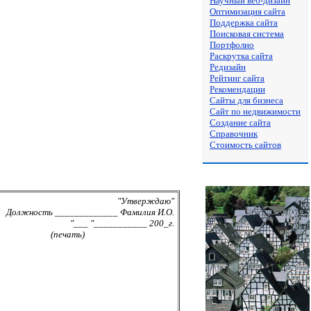
Научный веб-дизайн
Оптимизация сайта
Поддержка сайта
Поисковая система
Портфолио
Раскрутка сайта
Редизайн
Рейтинг сайта
Рекомендации
Сайты для бизнеса
Сайт по недвижимости
Создание сайта
Справочник
Стоимость сайтов
"Утверждаю"
Должность _____________ Фамилия И.О.
"___ "___________ 200_г.
(печать)