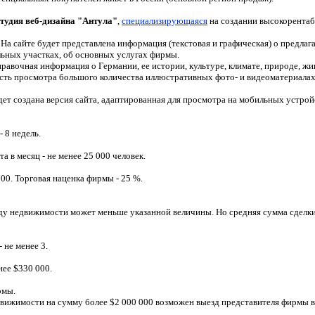
студия веб-дизайна "Антула"
,
специализирующаяся
на создании высокорентаб
 На сайте будет представлена информация (текстовая и графическая) о предл
ельных участках, об основных услугах фирмы.
равочная информация о Германии, ее истории, культуре, климате, природе, жив
ть просмотра большого количества иллюстративных фото- и видеоматериалах 
удет создана версия сайта, адаптированная для просмотра на мобильных устро
 8 недель.
 в месяц - не менее 25 000 человек.
00. Торговая наценка фирмы - 25 %.
нду недвижимости может меньше указанной величины. Но средняя сумма сделк
- не менее
3
.
енее
$
330
000.
рмы.
движимости на сумму более
$
2 000 000 возможен выезд представителя фирмы в