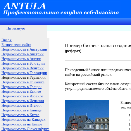
На главную
Вверх
Бизнес-план сайта
Пример бизнес-плана создани
Недвижимость в Австралии
(реферат)
Недвижимость в Австрии
Недвижимость в Англии
Недвижимость в Болгарии
Недвижимость в Венгрии
Приведенный бизнес-план предназначен
Недвижимость в Голландии
выйти на российский рынок.
Недвижимость в Германии
Недвижимость в Гонконге
Конкретный состав бизнес-плана созда
Недвижимость в Греции
услуг, предполагаемого объёма сбыта, 
Недвижимость в Египте
Недвижимость в Израиле
Недвижимость в Испании
Бизне
Недвижимость в Италии
тех же
Недвижимость в Канаде
Недвижимость в Китае
Недвижимость на Канарах
Недвижимость на Кипре
Недвижимость Люксембурга