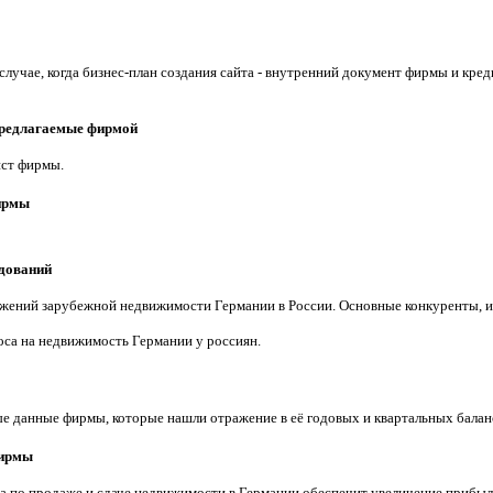
лучае, когда бизнес-план создания сайта - внутренний документ фирмы и кред
предлагаемые фирмой
ист фирмы.
ирмы
едований
жений зарубежной недвижимости Германии в России. Основные конкуренты, и
оса на недвижимость Германии у россиян.
ые данные фирмы, которые нашли отражение в её годовых и квартальных балан
фирмы
та по продаже и сдаче недвижимости в Германии обеспечит увеличение прибыл