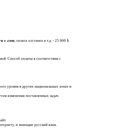
ru
и
.com
, оплата хостинга и т.д.
-
25
000 $
.
мой. Способ оплаты в соответствии с
рого уровня в других национальных зонах и
етом изменения поставленных задач.
айт.
тернету, и знающие русский язык.