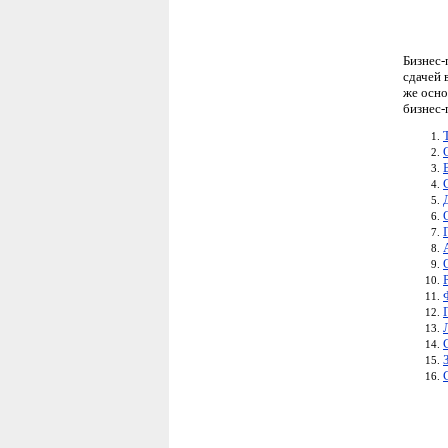
Бизнес-
сдачей 
же осно
бизнес-