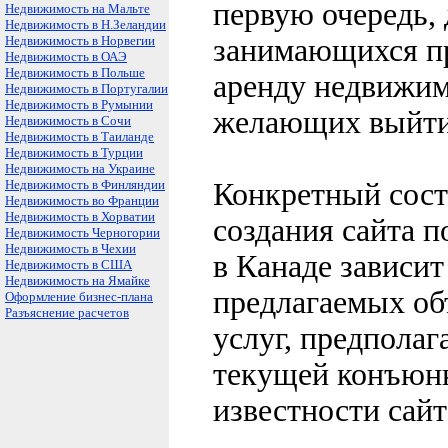
первую очередь,
Недвижимость на Мальте
Недвижимость в Н.Зеландии
Недвижимость в Норвегии
занимающихся пр
Недвижимость в ОАЭ
Недвижимость в Польше
аренду недвижим
Недвижимость в Португалии
Недвижимость в Румынии
желающих выйти
Недвижимость в Сочи
Недвижимость в Таиланде
Недвижимость в Турции
Недвижимость на Украине
Недвижимость в Финляндии
Конкретный сост
Недвижимость во Франции
Недвижимость в Хорватии
создания сайта 
Недвижимость Черногории
Недвижимость в Чехии
в Канаде зависит
Недвижимость в США
Недвижимость на Ямайке
предлагаемых об
Оформление бизнес-плана
Разъяснение расчетов
услуг, предполаг
текущей конъюнк
известности сайт