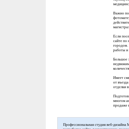
медицинс
Важно по
фотоматер
действит
магистрал
Если посе
сайте по 
городом.
работы и
Большое 
недвижим
количеств
Имеет см
от въезда
отделки 
Подготов
многом ан
продаже 
Профессиональная студия веб-дизайна М