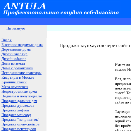
На главную
Вверх
Быстровозводимые дома
Продажа таунхаусов через сайт
Деревянные дома
Дизайн квартир
Дизайн офисов
Дома из земли
Имеет ли 
Дома с романтикой
самого И
Исторические квартиры
Квартиры в Москве
Вот, напр
Крайние этажи
предостав
Мега комплексы
покупател
Недостроенные дома
знает? То
Подвалы и полуподвалы
справочн
Продажа дальних дач
сайте по
Продажа дуплексов
Продажа лофтов
Таунхаус 
Продажа мансард
нескольк
Продажа "неприваток"
одной се
Продажа опен-спейсов
без проё
Продажа пентхаусов
«Википед