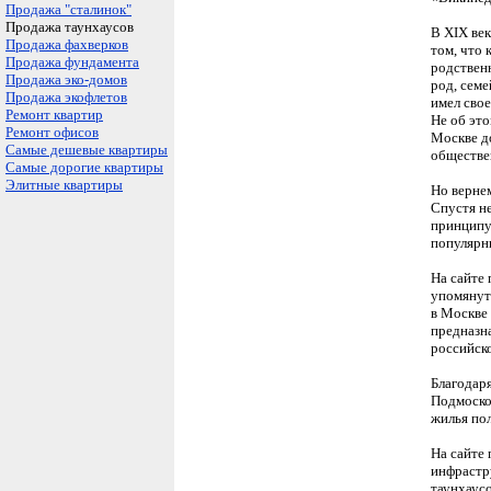
Продажа "сталинок"
Продажа таунхаусов
В XIX век
Продажа фахверков
том, что
Продажа фундамента
родственн
Продажа эко-домов
род, семе
Продажа экофлетов
имел свое
Ремонт квартир
Не об эт
Ремонт офисов
Москве до
Самые дешевые квартиры
обществе
Самые дорогие квартиры
Элитные квартиры
Но верне
Спустя н
принципу
популярны
На сайте
упомянуть
в Москве 
предназн
российско
Благодаря
Подмоско
жилья по
На сайте
инфрастр
таунхаусо