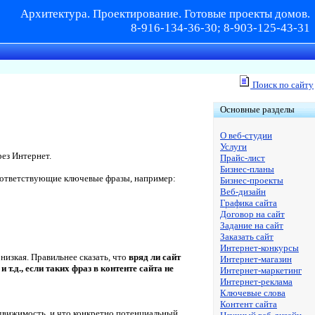
Архитектура. Проектирование. Готовые проекты домов.
8-916-134-36-30; 8-903-125-43-31
Поиск по сайту
Основные разделы
О веб-студии
Услуги
ез Интернет.
Прайс-лист
Бизнес-планы
соответствующие ключевые фразы, например:
Бизнес-проекты
Веб-дизайн
Графика сайта
Договор на сайт
Задание на сайт
Заказать сайт
Интернет-конкурсы
низкая. Правильнее сказать, что
вряд ли сайт
Интернет-магазин
.д., если таких фраз в контенте сайта не
Интернет-маркетинг
Интернет-реклама
Ключевые слова
Контент сайта
недвижимость, и что конкретно потенциальный