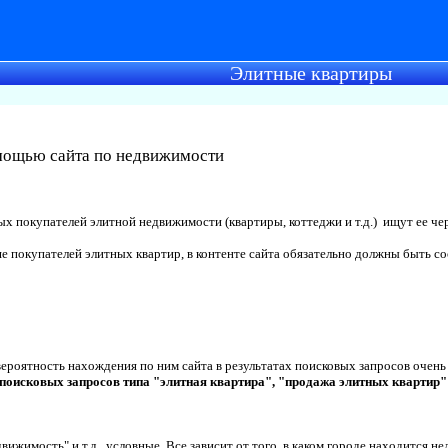
Элитные квартиры
мощью сайта по недвижимости
покупателей элитной недвижимости (квартиры, коттеджи и т.д.) ищут ее чер
е покупателей элитных квартир, в контенте сайта обязательно должны быть 
о вероятность нахождения по ним сайта в результатах поисковых запросов очень 
поисковых запросов типа "элитная квартира", "продажа элитных квартир" и т
движимость" и т.д., условные. Все зависит от того, в каком городе находится 