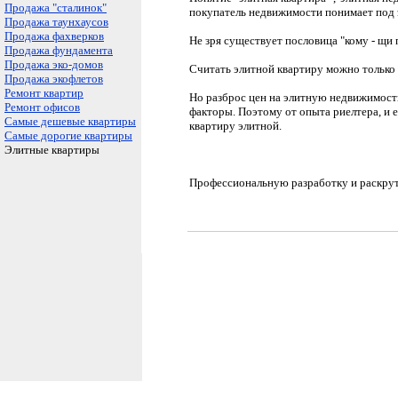
Продажа "сталинок"
покупатель недвижимости понимает под 
Продажа таунхаусов
Продажа фахверков
Не зря существует пословица "кому - щи 
Продажа фундамента
Продажа эко-домов
Считать элитной квартиру можно только в
Продажа экофлетов
Ремонт квартир
Но разброс цен на элитную недвижимость
Ремонт офисов
факторы. Поэтому от опыта риелтера, и 
Самые дешевые квартиры
квартиру элитной.
Самые дорогие квартиры
Элитные квартиры
Профессиональную разработку и раскрутк