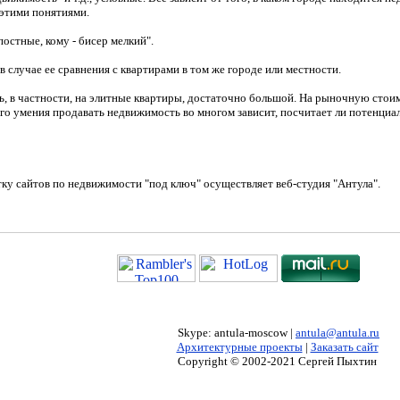
этими понятиями.
постные, кому - бисер мелкий".
 случае ее сравнения с квартирами в том же городе или местности.
, в частности, на элитные квартиры, достаточно большой. На рыночную стои
его умения продавать недвижимость во многом зависит, посчитает ли потенциа
у сайтов по недвижимости "под ключ" осуществляет веб-студия "Антула".
Skype
:
antula-moscow
|
a
n
tula
@
antula
.
ru
Архитектурные проекты
|
Заказать сайт
Copyright © 2002-20
21
Сергей Пыхтин