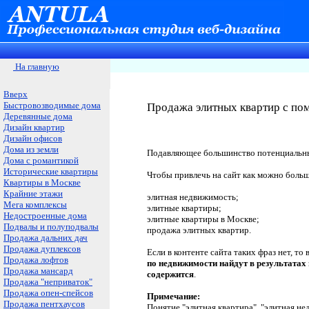
На главную
Вверх
Быстровозводимые дома
Продажа элитных квартир с по
Деревянные дома
Дизайн квартир
Дизайн офисов
Дома из земли
Подавляющее большинство потенциальных 
Дома с романтикой
Исторические квартиры
Чтобы привлечь на сайт как можно больш
Квартиры в Москве
Крайние этажи
элитная недвижимость;
Мега комплексы
элитные квартиры;
Недостроенные дома
элитные квартиры в Москве;
Подвалы и полуподвалы
продажа элитных квартир.
Продажа дальних дач
Продажа дуплексов
Если в контенте сайта таких фраз нет, т
Продажа лофтов
по недвижимости найдут в результатах 
Продажа мансард
содержится
.
Продажа "неприваток"
Продажа опен-спейсов
Примечание:
Продажа пентхаусов
Понятие "элитная квартира" ,"элитная не