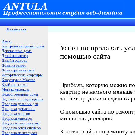
На главную
Вверх
Быстровозводимые дома
Успешно продавать усл
Деревянные дома
помощью сайта
Дизайн квартир
Дизайн офисов
Дома из земли
Дома с романтикой
Исторические квартиры
Квартиры в Москве
Прибыль, которую можно по
Крайние этажи
Мега комплексы
квартир не намного меньше
Недостроенные дома
за счет продажи и сдачи в ар
Подвалы и полуподвалы
Продажа дальних дач
Продажа дуплексов
С помощью сайта по ремонту
Продажа лофтов
миллионы долларов.
Продажа мансард
Продажа "неприваток"
Продажа опен-спейсов
Контент сайта по ремонту к
Продажа пентхаусов