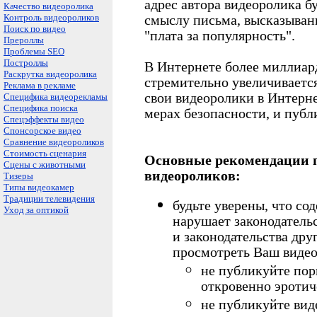
адрес автора видеоролика б
Качество видеоролика
Контроль видеороликов
смыслу письма, высказывани
Поиск по видео
"плата за популярность".
Прероллы
Проблемы SEO
Построллы
В Интернете более миллиар
Раскрутка видеоролика
стремительно увеличиваетс
Реклама в рекламе
свои видеоролики в Интернет
Специфика видеорекламы
Специфика поиска
мерах безопасности, и публи
Спецэффекты видео
Спонсорское видео
Сравнение видеороликов
Стоимость сценария
Основные рекомендации п
Сцены с животными
видеороликов:
Тизеры
Типы видеокамер
Традиции телевидения
будьте уверены, что с
Уход за оптикой
нарушает законодательс
и законодательства дру
просмотреть Ваш видео
не публикуйте пор
откровенно эротич
не публикуйте вид