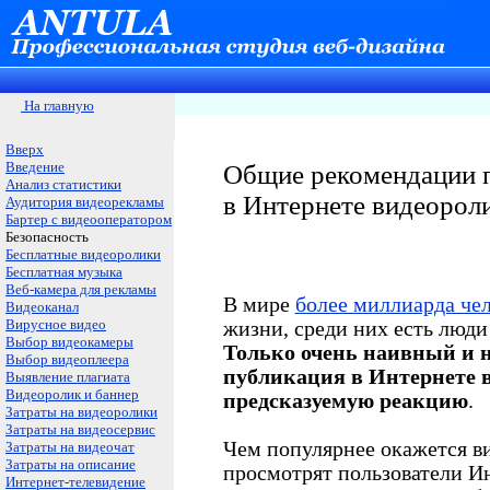
На главную
Вверх
Введение
Общие рекомендации п
Анализ статистики
в Интернете видеорол
Аудитория видеорекламы
Бартер с видеооператором
Безопасность
Бесплатные видеоролики
Бесплатная музыка
Веб-камера для рекламы
В мире
более миллиарда че
Видеоканал
Вирусное видео
жизни, среди них есть люди 
Выбор видеокамеры
Только очень наивный и н
Выбор видеоплеера
публикация в Интернете 
Выявление плагиата
Видеоролик и баннер
предсказуемую реакцию
.
Затраты на видеоролики
Затраты на видеосервис
Чем популярнее окажется ви
Затраты на видеочат
Затраты на описание
просмотрят пользователи Ин
Интернет-телевидение