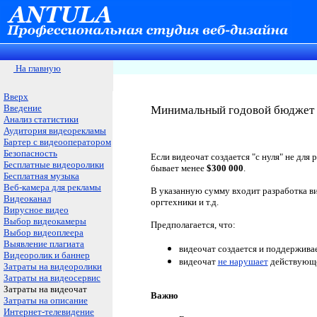
На главную
Вверх
Введение
Минимальный годовой бюджет 
Анализ статистики
Аудитория видеорекламы
Бартер с видеооператором
Безопасность
Если видеочат создается "с нуля" не для
Бесплатные видеоролики
бывает менее
$
300 000
.
Бесплатная музыка
Веб-камера для рекламы
В указанную сумму входит разработка ви
Видеоканал
оргтехники и т.д.
Вирусное видео
Выбор видеокамеры
Предполагается, что:
Выбор видеоплеера
Выявление плагиата
видеочат создается и поддерживае
Видеоролик и баннер
видеочат
не нарушает
действующе
Затраты на видеоролики
Затраты на видеосервис
Затраты на видеочат
Важно
Затраты на описание
Интернет-телевидение