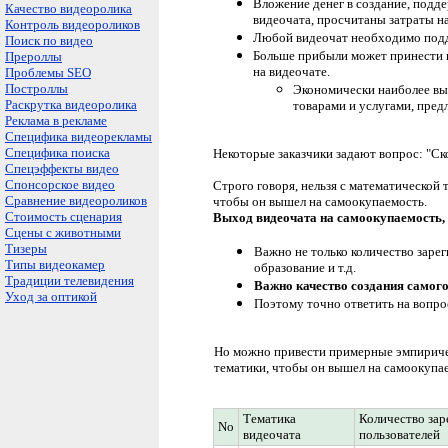
Вложение денег в создание, подд
Качество видеоролика
видеочата, просчитаны затраты н
Контроль видеороликов
Любой видеочат необходимо под
Поиск по видео
Больше прибыли может принести в
Прероллы
на видеочате.
Проблемы SEO
Построллы
Экономически наиболее выг
Раскрутка видеоролика
товарами и услугами, пред
Реклама в рекламе
Специфика видеорекламы
Специфика поиска
Некоторые заказчики задают вопрос: "Ск
Спецэффекты видео
Спонсорское видео
Строго говоря, нельзя с математической
Сравнение видеороликов
чтобы он вышел на самоокупаемость.
Стоимость сценария
Выход видеочата на самоокупаемость, и
Сцены с животными
Тизеры
Важно не только количество зарег
Типы видеокамер
образование и т.д.
Традиции телевидения
Важно качество создания самого 
Уход за оптикой
Поэтому точно ответить на вопрос
Но можно привести примерные эмпиричес
тематики, чтобы он вышел на самоокупа
Тематика
Количество за
No
видеочата
пользователей