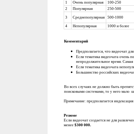
1
Очень популярная
100-250
2
Популярная
250-500
3
Среднепопулярная
500-1000
4
Непопулярная
1000 и более
Комментарий
Предполагается, что видеочат для
Если тематика видеочата очень по
непродолжительное время. Самая 
Если тематика видеочата непопуля
Большинство российских видеочат
Во всех случаях не должно быть препят
поисковыми системами, то у него мало 
Примечание: предполагается индексация 
Резюме
Если видеочат создается не для развлеч
менее
$300 000.