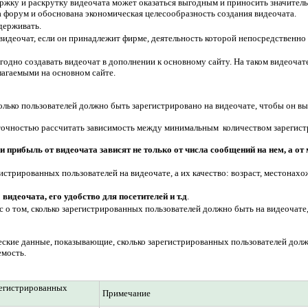
ержку и раскрутку видеочата может оказаться выгодным и приносить значител
а форум и обоснована экономическая целесообразность создания видеочата.
держивать.
идеочат, если он принадлежит фирме, деятельность которой непосредственно 
одно создавать видеочат в дополнении к основному сайту. На таком видеочат
лагаемыми на основном сайте.
олько пользователей должно быть зарегистрировано на видеочате, чтобы он в
 точностью рассчитать зависимость между минимальным количеством зарегист
 прибыль от видеочата зависят не только от числа сообщений на нем, а от
истрированных пользователей на видеочате, а их качество: возраст, местонахо
видеочата, его удобство для посетителей и т.д
.
 о том, сколько зарегистрированных пользователей должно быть на видеочате,
кие данные, показывающие, сколько зарегистрированных пользователей должно
емость.
регистрированных
Примечание