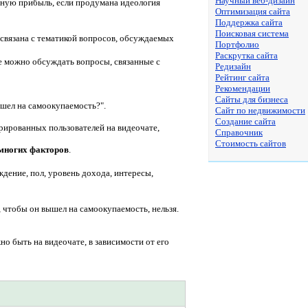
Научный веб-дизайн
ьную прибыль, если продумана идеология
Оптимизация сайта
Поддержка сайта
Поисковая система
связана с тематикой вопросов, обсуждаемых
Портфолио
Раскрутка сайта
е можно обсуждать вопросы, связанные с
Редизайн
Рейтинг сайта
Рекомендации
Сайты для бизнеса
ышел на самоокупаемость?".
Сайт по недвижимости
Создание сайта
рированных пользователей на видеочате,
Справочник
Стоимость сайтов
 многих факторов
.
ждение, пол, уровень дохода, интересы,
 чтобы он вышел на самоокупаемость, нельзя.
 быть на видеочате, в зависимости от его