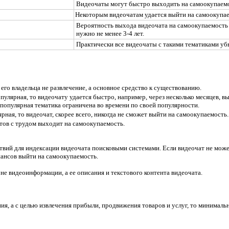
Видеочаты могут быстро выходить на самоокупаемо
Некоторым видеочатам удается выйти на самоокупаем
Вероятность выхода видеочата на самоокупаемость 
нужно не менее 3-4 лет.
Практически все видеочаты с такими тематиками у
 его владельца не развлечение, а основное средство к существованию.
пулярная, то видеочату удается быстро, например, через несколько месяцев, в
популярная тематика ограничена во времени по своей популярности.
рная, то видеочат, скорее всего, никогда не сможет выйти на самоокупаемость.
ов с трудом выходит на самоокупаемость.
ствий для индексации видеочата поисковыми системами. Если видеочат не мо
шансов выйти на самоокупаемость.
не видеоинформации, а ее описания и текстового контента видеочата.
ения, а с целью извлечения прибыли, продвижения товаров и услуг, то минимал