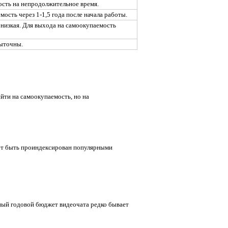
сть на непродолжительное время.
ость через 1-1,5 года после начала работы.
низкая. Для выхода на самоокупаемость
быточны.
ыйти на самоокупаемость, но на
жет быть проиндексирован популярными
ьный годовой бюджет видеочата редко бывает