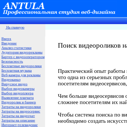
На главную
Вверх
Введение
Поиск видеороликов н
Анализ статистики
Аудитория видеорекламы
Бартер с видеооператором
Безопасность
Бесплатные видеоролики
Практический опыт работы 
Бесплатная музыка
Веб-камера для рекламы
что одна из серьезных проб
Видеоканал
посетителям видеосервисов,
Вирусное видео
Выбор видеокамеры
Выбор видеоплеера
Чем больше видеосервисов о
Выявление плагиата
сложнее посетителям их на
Видеоролик и баннер
Затраты на видеоролики
Затраты на видеосервис
Чтобы система поиска по ви
Затраты на видеочат
необходимо создать искусст
Затраты на описание
Интернет-телевидение