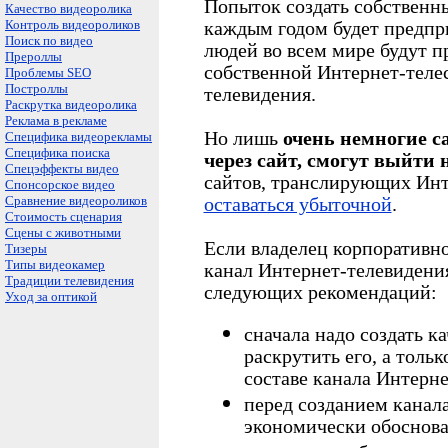
Попыток создать собственн
Качество видеоролика
Контроль видеороликов
каждым годом будет предпр
Поиск по видео
людей во всем мире будут п
Прероллы
собственной Интернет-телес
Проблемы SEO
Построллы
телевидения.
Раскрутка видеоролика
Реклама в рекламе
Но лишь
очень немногие с
Специфика видеорекламы
Специфика поиска
через сайт, смогут выйти
Спецэффекты видео
сайтов, транслирующих Инт
Спонсорское видео
Сравнение видеороликов
оставаться убыточной
.
Стоимость сценария
Сцены с животными
Если владелец корпоративно
Тизеры
Типы видеокамер
канал Интернет-телевидения
Традиции телевидения
следующих рекомендаций:
Уход за оптикой
сначала надо создать к
раскрутить его, а толь
составе канала Интерне
перед созданием канал
экономически обосноват