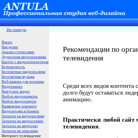
На главную
Вверх
Введение
Рекомендации по орга
Анализ статистики
телевидения
Аудитория видеорекламы
Бартер с видеооператором
Безопасность
Бесплатные видеоролики
Бесплатная музыка
Веб-камера для рекламы
Среди всех видов контента 
Видеоканал
Вирусное видео
долго будут оставаться лид
Выбор видеокамеры
анимацию.
Выбор видеоплеера
Выявление плагиата
Видеоролик и баннер
Затраты на видеоролики
Практически любой сайт 
Затраты на видеосервис
телевидения
.
Затраты на видеочат
Затраты на описание
Интернет-телевидение