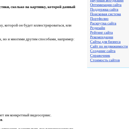
Научный веб-дизайн
Оптимизация сайта
тики, сколько на картинку, которой данный
Поддержка сайта
Поисковая система
Портфолио
Раскрутка сайта
у, которой он будет иллюстрироваться, или
Редизайн
Рейтинг сайта
Рекомендации
, но и многими другим способами, например:
Сайты для бизнеса
Сайт по недвижимости
Создание сайта
Справочник
Стоимость сайтов
ет им конкретный видеосервис.
ов
.
 описания, и учитывать все рекомендации по