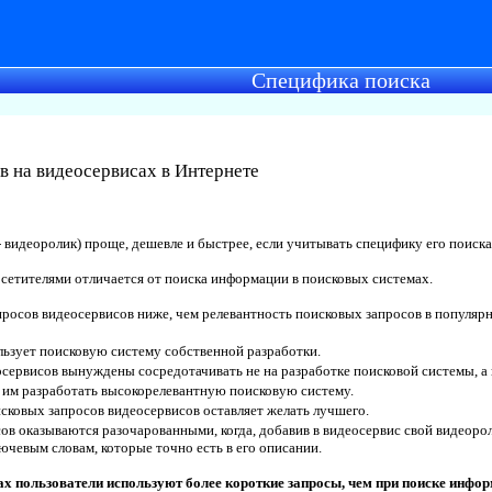
Специфика поиска
 на видеосервисах в Интернете
- видеоролик) проще, дешевле и быстрее, если учитывать специфику его поиск
сетителями отличается от поиска информации в поисковых системах.
росов видеосервисов ниже, чем релевантность поисковых запросов в популярн
ьзует поисковую систему собственной разработки.
сервисов вынуждены сосредотачивать не на разработке поисковой системы, а 
 им разработать высокорелевантную поисковую систему.
сковых запросов видеосервисов оставляет желать лучшего.
в оказываются разочарованными, когда, добавив в видеосервис свой видеороли
лючевым словам, которые точно есть в его описании.
ах пользователи используют более короткие запросы, чем при поиске инфо