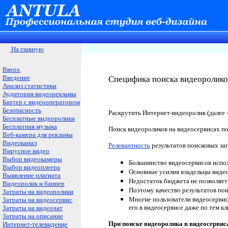
На главную
Вверх
Введение
Специфика поиска видеороликов
Анализ статистики
Аудитория видеорекламы
Бартер с видеооператором
Безопасность
Раскрутить Интернет-видеоролик (далее 
Бесплатные видеоролики
Бесплатная музыка
Поиск видеороликов на видеосервисах по
Веб-камера для рекламы
Видеоканал
Релевантность
результатов поисковых зап
Вирусное видео
Выбор видеокамеры
Большинство видеосервисов испол
Выбор видеоплеера
Основные усилия владельцы видео
Выявление плагиата
Недостаток бюджета не позволяет
Видеоролик и баннер
Поэтому качество результатов пои
Затраты на видеоролики
Многие пользователи видеосервисо
Затраты на видеосервис
его в видеосервисе даже по тем к
Затраты на видеочат
Затраты на описание
При поиске видеоролика в видеосервис
Интернет-телевидение