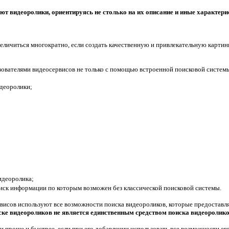
т видеоролики, ориентируясь не столько на их описание и иные характерис
личиться многократно, если создать качественную и привлекательную картинк
ователями видеосервисов не только с помощью встроенной поисковой системы
деоролики;
идеоролика;
иск информации по которым возможен без классической поисковой системы.
висов используют все возможности поиска видеороликов, которые предоставля
ске видеороликов не является единственным средством поиска видеоролик
 проще и быстрее, если при его добавлении использовать все возможности его