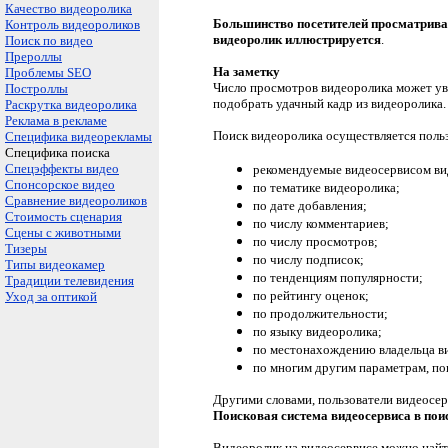
Качество видеоролика
Большинство посетителей просматриваю
Контроль видеороликов
видеоролик иллюстрируется
.
Поиск по видео
Прероллы
На заметку
Проблемы SEO
Число просмотров видеоролика может уве
Построллы
подобрать удачный кадр из видеоролика.
Раскрутка видеоролика
Реклама в рекламе
Поиск видеоролика осуществляется польз
Специфика видеорекламы
Специфика поиска
Спецэффекты видео
рекомендуемые видеосервисом ви
Спонсорское видео
по тематике видеоролика;
Сравнение видеороликов
по дате добавления;
Стоимость сценария
по числу комментариев;
Сцены с животными
по числу просмотров;
Тизеры
по числу подписок;
Типы видеокамер
по тенденциям популярности;
Традиции телевидения
по рейтингу оценок;
Уход за оптикой
по продолжительности;
по языку видеоролика;
по местонахождению владельца в
по многим другим параметрам, по
Другими словами, пользователи видеосер
Поисковая система видеосервиса в пои
Видеоролик на видеосервисе можно найти