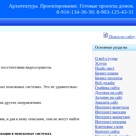
Архитектура. Проектирование. Готовые проекты домов.
8-916-134-36-30; 8-903-125-43-31
Поиск по сайту
Основные разделы
О веб-студии
Услуги
а посетителями видеосервисов.
Прайс-лист
Бизнес-планы
Бизнес-проекты
Веб-дизайн
ых поисковых системах. Это не удивительно.
Графика сайта
Договор на сайт
Задание на сайт
Заказать сайт
на других направлениях.
Интернет-конкурсы
Интернет-магазин
Интернет-маркетинг
к, и дав к нему описание, они не могут найти
Интернет-реклама
Ключевые слова
Контент сайта
рмации в поисковых системах
.