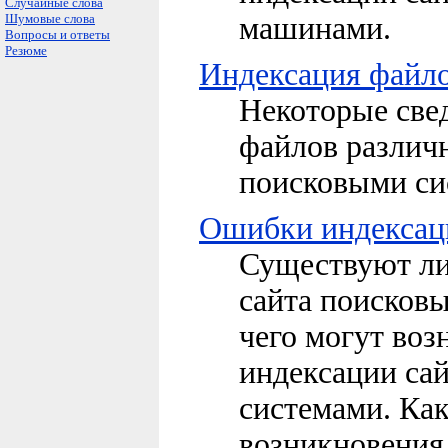
Случайные слова
Шумовые слова
машинами.
Вопросы и ответы
Резюме
Индексация файл
Некоторые све
файлов различ
поисковыми си
Ошибки индексац
Существуют ли
сайта поисковы
чего могут во
индексации са
системами. Ка
возникновения