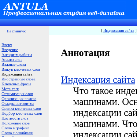
[
Индексация сайта
]
На главную
Вверх
Введение
Аннотация
Алгоритм работы
Анализ слов
Важные слова
Выкуп ключевых слов
Индексация сайта
Индексация сайта
Иностранные слова
Ключевые фразы
Что такое инде
Мета-теги
Оптимизация слов
Организация поиска
машинами. Ос
Отладка алгоритма
Оценка ключевых слов
индексации са
Подбор ключевых слов
Плотность слов
машинами. Что
Положение слов
Слова в графике
индексации са
Слова с ошибками