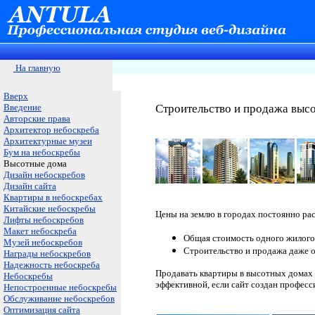
На главную
Вверх
Введение
Строительство и продажа выс
Авторские права
Архитектор небоскреба
Архитектурные музеи
Бум на небоскребы
Высотные дома
Дизайн небоскребов
Дизайн сайта
Квартиры в небоскребах
Китайские небоскребы
Цены на землю в городах постоянно ра
Лифты небоскребов
Макет небоскреба
Общая стоимость одного жилого 
Музей небоскребов
Строительство и продажа даже о
Награды небоскребов
Надежность небоскреба
Продавать квартиры в высотных домах
Небоскребы
эффективной, если сайт создан професс
Непостроенные небоскребы
Обслуживание небоскребов
Оптимизация сайта