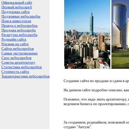
Официальный сайт
Первый небоскреб
Поддержка сайта
Подземные небоскребы
Поиск инвесторов
Правда о небоскребах
Продажа небоскреба
Раскрутка небоскреба
Редизайн сайта
Реклама на сайте
Сайты небоскребов
Самые экстремальные
Снос небоскребов
Советы архитектору
Статистика небоскребов
Стоимость сайта
Характеристики небоскребов
Создание сайта по продаже и сдачи в 
На данном сайте подробно описано, как
Основное, что надо знать архитектору,
ведением бизнеса по проектированию, с
За созданием, редизайном, поисковой 
студию "Антула".