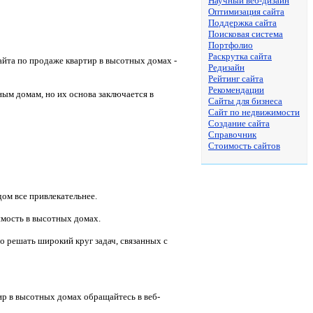
Научный веб-дизайн
Оптимизация сайта
Поддержка сайта
Поисковая система
Портфолио
Раскрутка сайта
йта по продаже квартир в высотных домах -
Редизайн
Рейтинг сайта
Рекомендации
ым домам, но их основа заключается в
Сайты для бизнеса
Сайт по недвижимости
Создание сайта
Справочник
Стоимость сайтов
ом все привлекательнее.
имость в высотных домах.
о решать широкий круг задач, связанных с
ир в высотных домах обращайтесь в веб-