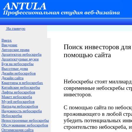
На главную
Вверх
Введение
Поиск инвесторов для
Авторские права
помощью сайта
Архитектор небоскреба
Архитектурные музеи
Бум на небоскребы
Высотные дома
Дизайн небоскребов
Дизайн сайта
Небоскребы стоят миллиард
Квартиры в небоскребах
современные небоскребы стр
Китайские небоскребы
Лифты небоскребов
инвесторов.
Макет небоскреба
Музей небоскребов
Награды небоскребов
С помощью сайта по небоск
Надежность небоскреба
проживающего в любой стр
Небоскребы
убедить потенциальных инве
Непостроенные небоскребы
Обслуживание небоскребов
строительство небоскреба, 
Оптимизация сайта