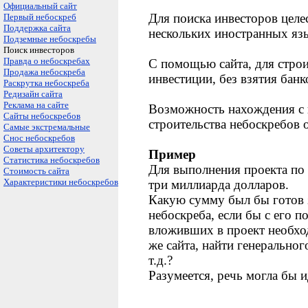
Официальный сайт
Для поиска инвесторов целе
Первый небоскреб
Поддержка сайта
нескольких иностранных яз
Подземные небоскребы
Поиск инвесторов
Правда о небоскребах
С помощью сайта, для строи
Продажа небоскреба
инвестиции, без взятия банк
Раскрутка небоскреба
Редизайн сайта
Реклама на сайте
Возможность нахождения с 
Сайты небоскребов
строительства небоскребов 
Самые экстремальные
Снос небоскребов
Советы архитектору
Пример
Статистика небоскребов
Для выполнения проекта по 
Стоимость сайта
Характеристики небоскребов
три миллиарда долларов.
Какую сумму был бы готов з
небоскреба, если бы с его 
вложивших в проект необх
же сайта, найти генеральног
т.д.?
Разумеется, речь могла бы 