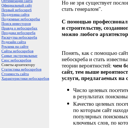
Оптимизация сайта
Но не зря существует послов
Официальный сайт
стать генералом".
Первый небоскреб
Поддержка сайта
Подземные небоскребы
С помощью профессиональ
Поиск инвесторов
и строительству, созданно
Правда о небоскребах
Продажа небоскреба
можно любого архитектор
Раскрутка небоскреба
Редизайн сайта
Реклама на сайте
Сайты небоскребов
Понять, как с помощью сайт
Самые экстремальные
небоскреба и стать известн
Снос небоскребов
Советы архитектору
теории вероятностей:
чем б
Статистика небоскребов
сайт, тем выше вероятнос
Стоимость сайта
услуги, предлагаемых на 
Характеристики небоскребов
Число целевых посетите
в результатах поисков
Качество целевых посет
по которым сайт находя
популярных поисковых 
ключевых слов, по кото