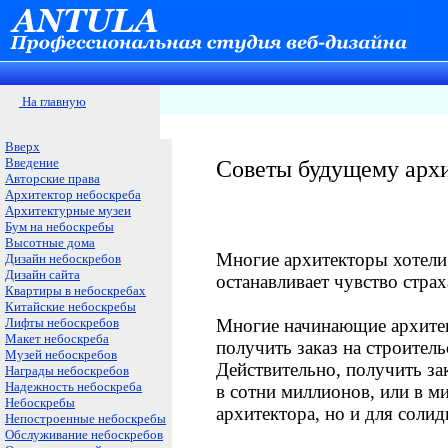
На главную
Вверх
Введение
Советы будущему архи
Авторские права
Архитектор небоскреба
Архитектурные музеи
Бум на небоскребы
Высотные дома
Многие архитекторы хотели 
Дизайн небоскребов
Дизайн сайта
останавливает чувство страх
Квартиры в небоскребах
Китайские небоскребы
Лифты небоскребов
Многие начинающие архитект
Макет небоскреба
получить заказ на строитель
Музей небоскребов
Действительно, получить зак
Награды небоскребов
Надежность небоскреба
в сотни миллионов, или в м
Небоскребы
архитектора, но и для соли
Непостроенные небоскребы
Обслуживание небоскребов