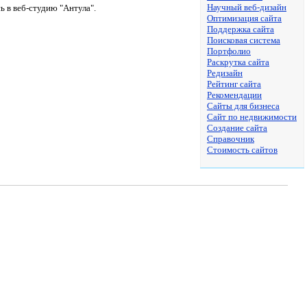
Научный веб-дизайн
 в веб-студию "Антула".
Оптимизация сайта
Поддержка сайта
Поисковая система
Портфолио
Раскрутка сайта
Редизайн
Рейтинг сайта
Рекомендации
Сайты для бизнеса
Сайт по недвижимости
Создание сайта
Справочник
Стоимость сайтов