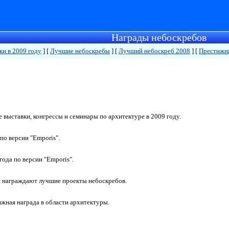
Награды небоскребов
ки в 2009 году
]
[
Лучшие небоскребы
]
[
Лучший небоскреб 2008
]
[
Престижн
ыставки, конгрессы и семинары по архитектуре в 2009 году.
 по версии
"Emporis".
года по версии
"Emporis"
.
 награждают лучшие проекты небоскребов.
ижная награда в области архитектуры.