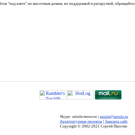
тов "под ключ" по высотным домам, их поддержкой и раскруткой, обращайтесь
Skype
:
antula-moscow
|
a
n
tula
@
antula
.
ru
Архитектурные проекты
|
Заказать сайт
Copyright © 2002-20
21
Сергей Пыхтин