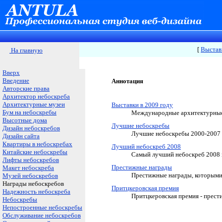
[
Выстав
На главную
Вверх
Введение
Аннотация
Авторские права
Архитектор небоскреба
Архитектурные музеи
Выставки в 2009 году
Бум на небоскребы
Международные архитектурные в
Высотные дома
Лучшие небоскребы
Дизайн небоскребов
Лучшие небоскребы 2000-2007
Дизайн сайта
Квартиры в небоскребах
Лучший небоскреб 2008
Китайские небоскребы
Самый лучший небоскреб 2008 
Лифты небоскребов
Престижные награды
Макет небоскреба
Престижные награды, которыми
Музей небоскребов
Награды небоскребов
Притцкеровская премия
Надежность небоскреба
Притцкеровская премия - прест
Небоскребы
Непостроенные небоскребы
Обслуживание небоскребов