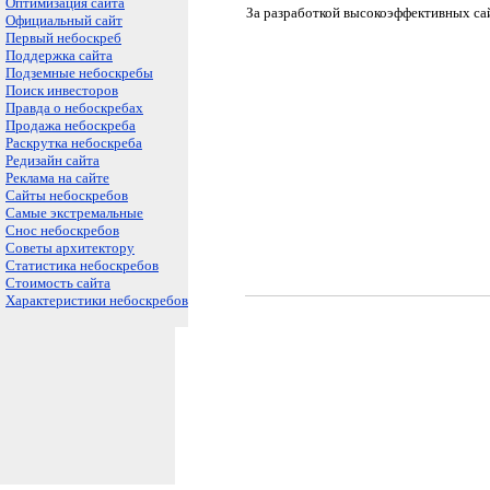
Оптимизация сайта
За разработкой высокоэффективных сай
Официальный сайт
Первый небоскреб
Поддержка сайта
Подземные небоскребы
Поиск инвесторов
Правда о небоскребах
Продажа небоскреба
Раскрутка небоскреба
Редизайн сайта
Реклама на сайте
Сайты небоскребов
Самые экстремальные
Снос небоскребов
Советы архитектору
Статистика небоскребов
Стоимость сайта
Характеристики небоскребов