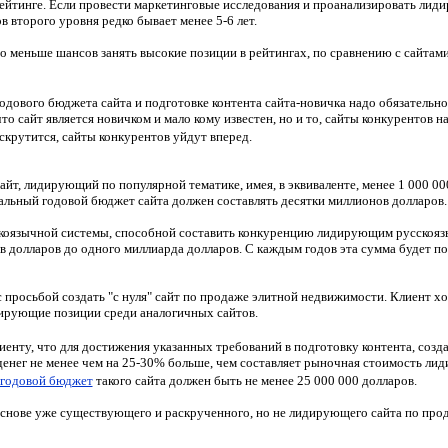
 рейтинге. Если провести маркетинговые исследования и проанализировать ли
 второго уровня редко бывает менее 5-6 лет.
о меньше шансов занять высокие позиции в рейтингах, по сравнению с сайтами
дового бюджета сайта и подготовке контента сайта-новичка надо обязательно
то сайт является новичком и мало кому известен, но и то, сайты конкурентов на
скрутится, сайты конкурентов уйдут вперед.
сайт, лидирующий по популярной тематике, имея, в эквиваленте, менее 1 000 0
ьный годовой бюджет сайта должен составлять десятки миллионов долларов.
скоязычной системы, способной составить конкуренцию лидирующим русскояз
в долларов до одного миллиарда долларов. С каждым годов эта сумма будет п
с просьбой создать "с нуля" сайт по продаже элитной недвижимости. Клиент хо
дирующие позиции среди аналогичных сайтов.
иенту, что для достижения указанных требований в подготовку контента, созда
денег не менее чем на 25-30% больше, чем составляет рыночная стоимость ли
годовой бюджет
такого сайта должен быть не менее 25 000 000 долларов.
на основе уже существующего и раскрученного, но не лидирующего сайта по п