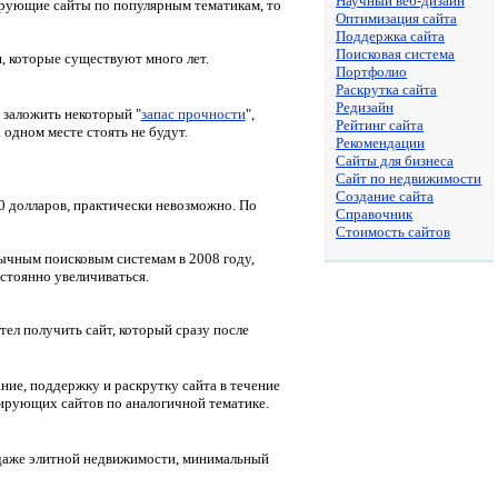
Научный веб-дизайн
дирующие сайты по популярным тематикам, то
Оптимизация сайта
Поддержка сайта
Поисковая система
, которые существуют много лет.
Портфолио
Раскрутка сайта
Редизайн
 заложить некоторый "
запас прочности
",
Рейтинг сайта
 одном месте стоять не будут.
Рекомендации
Сайты для бизнеса
Сайт по недвижимости
Создание сайта
00 долларов, практически невозможно. По
Справочник
Стоимость сайтов
ычным поисковым системам в 2008 году,
остоянно увеличиваться.
тел получить сайт, который сразу после
ние, поддержку и раскрутку сайта в течение
дирующих сайтов по аналогичной тематике.
родаже элитной недвижимости, минимальный