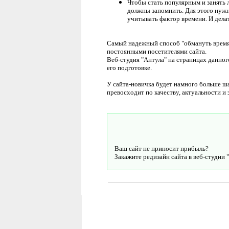
Чтобы стать популярным и занять 
должны запомнить. Для этого нужн
учитывать фактор времени. И делат
Самый надежный способ "обмануть время"
постоянными посетителями сайта.
Веб-студия "Антула" на страницах данного
его подготовке.
У сайта-новичка будет намного больше ш
превосходит по качеству, актуальности и 
Ваш сайт не приносит прибыль?
Закажите редизайн сайта в веб-студии 