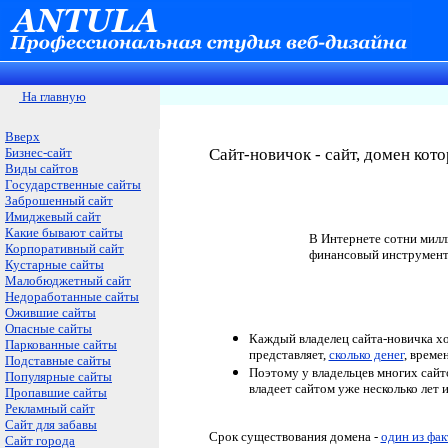
На главную
Вверх
Бизнес-сайт
Сайт-новичок - сайт, домен кот
Виды сайтов
Государственные сайты
Заброшенный сайт
Имиджевый сайт
Какие бывают сайты
В Интернете сотни милл
Корпоративный сайт
финансовый инструмент,
Кустарные сайты
Малобюджетный сайт
Недоработанные сайты
Ожившие сайты
Опасные сайты
Каждый владелец сайта-новичка хо
Паркованные сайты
представляет,
сколько денег
, време
Подставные сайты
Поэтому у владельцев многих сайт
Популярные сайты
владеет сайтом уже несколько лет 
Пропавшие сайты
Рекламный сайт
Сайт для забавы
Срок существования домена -
один из фа
Сайт города