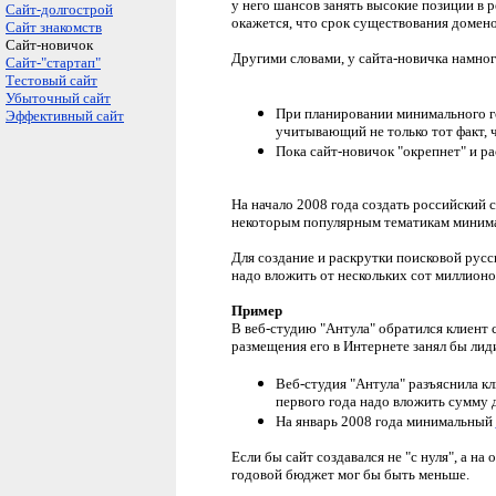
у него шансов занять высокие позиции в
Сайт-долгострой
окажется, что срок существования доменов
Сайт знакомств
Сайт-новичок
Другими словами, у сайта-новичка намног
Сайт-"стартап"
Тестовый сайт
Убыточный сайт
При планировании минимального го
Эффективный сайт
учитывающий не только тот факт, ч
Пока сайт-новичок "окрепнет" и ра
На начало 2008 года создать российский 
некоторым популярным тематикам минимал
Для создание и раскрутки поисковой рус
надо вложить от нескольких сот миллионо
Пример
В веб-студию "Антула" обратился клиент 
размещения его в Интернете занял бы ли
Веб-студия "Антула" разъяснила кл
первого года надо вложить сумму 
На январь 2008 года минимальный
Если бы сайт создавался не "с нуля", а 
годовой бюджет мог бы быть меньше.