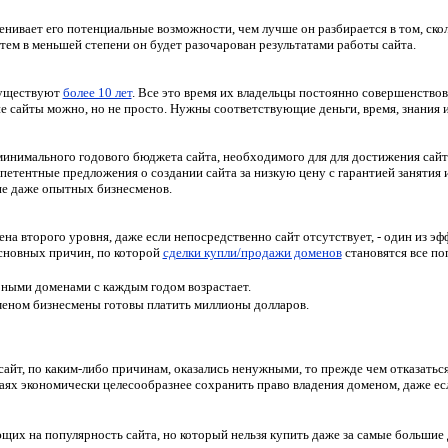
енивает его потенциальные возможности, чем лучше он разбирается в том, сколь
 тем в меньшей степени он будет разочарован результатами работы сайта.
существуют
более 10 лет
. Все это время их владельцы постоянно совершенствов
 сайты можно, но не просто. Нужны соответствующие деньги, время, знания и
инимального годового бюджета сайта, необходимого для для достижения сайто
етентные предложения о создании сайта за низкую цену с гарантией занятия 
ние даже опытных бизнесменов.
 второго уровня, даже если непосредственно сайт отсутствует, - один из эф
основных причин, по которой
сделки купли/продажи доменов
становятся все по
рными доменами с каждым годом возрастает.
меном бизнесмены готовы платить миллионы долларов.
сайт, по каким-либо причинам, оказались ненужными, то прежде чем отказатьс
аях экономически целесообразнее сохранить право владения доменом, даже есл
их на популярность сайта, но который нельзя купить даже за самые большие д