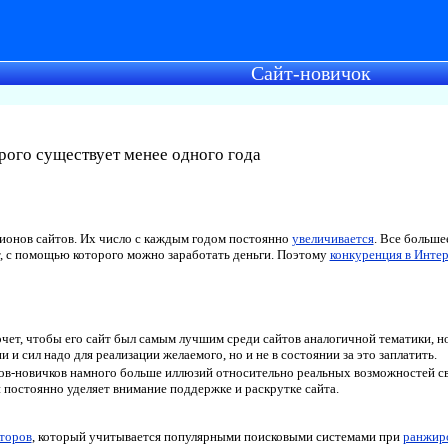
Сайт-новичок
орого существует менее одного года
ионов сайтов. Их число с каждым годом постоянно
увеличивается
. Все больше
 с помощью которого можно заработать деньги. Поэтому
конкуренция в Инте
чет, чтобы его сайт был самым лучшим среди сайтов аналогичной тематики, но
ни и сил надо для реализации желаемого, но и не в состоянии за это заплатить.
ов-новичков намного больше иллюзий относительно реальных возможностей сво
и постоянно уделяет внимание поддержке и раскрутке сайта.
кторов
, который учитывается популярными поисковыми системами при
ранжир