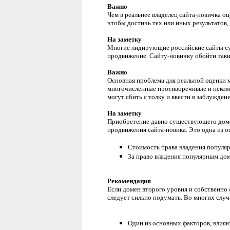
Важно
Чем в реальнее владелец сайта-новичка оц
чтобы достичь тех или иных результатов,
На заметку
Многие лидирующие российские сайты 
продвижение. Сайту-новичку обойти такие
Важно
Основная проблема для реальной оценки м
многочисленные противоречивые и некомп
могут сбить с толку и ввести в заблужде
На заметку
Приобретение давно существующего домена
продвижения сайта-новика. Это одна из 
Стоимость права владения популя
За право владения популярным до
Рекомендация
Если домен второго уровня и собственно 
следует сильно подумать. Во многих случ
Один из основных факторов, влияющ