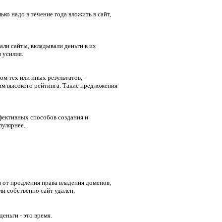
ко надо в течение года вложить в сайт,
али сайты, вкладывали деньги в их
 усилия.
м тех или иных результатов, -
им высокого рейтинга. Такие предложения
фективных способов создания и
пулярнее.
я от продления права владения доменов,
и собственно сайт удален.
еньги - это время.